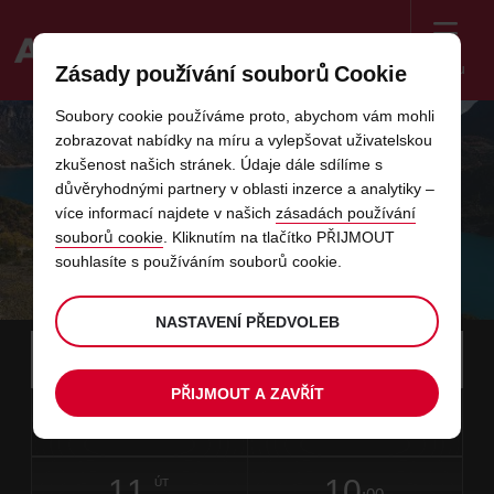
Menu
Zásady používání souborů Cookie
Welcome
Soubory cookie používáme proto, abychom vám mohli
to
zobrazovat nabídky na míru a vylepšovat uživatelskou
Avis
PŮJČOVNA AUT V VÁS S AVIS
zkušenost našich stránek. Údaje dále sdílíme s
důvěryhodnými partnery v oblasti inzerce a analytiky –
více informací najdete v našich
zásadách používání
Rezervujte chytře. Rezervujte předem. Naplánujte si
souborů cookie
. Kliknutím na tlačítko PŘIJMOUT
svou cestu ještě dnes a ušetřete až 25 % na krytí s
souhlasíte s používáním souborů cookie.
nulovou spoluúčastí díky Avis Inclusive
NASTAVENÍ PŘEDVOLEB
Instructions
Přeskočit
Vyhledat
místo
Použít
for
vyzvednutí
odkazy
PŘIJMOUT A ZAVŘÍT
Screen
datum
Požadovaný
změnit
Požadovaný
změnit
čas
čas
09
10
od
čas
výběrem
čas
výběre
od
od
NE
v
Reader
:00
vyzvednutí
vyzvednutí
min.
hod.
8
je
Users:
tomto
datum
Stávající
změnit
time
Požadovaný
změnit
čas
čas
Skip
11
10
do
výběrem
to
čas
výběre
do
do
ÚT
:00
screen