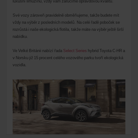
luxusní limuzínu, vždy vám zaručíme opravdovou kvalitu.
Své vozy zároveň pravidelně obměňujeme, takže budete mít
vždy na výběr z posledních modelů. Na celé řadě poboček se
rozrůstá i naše ekologická flotila, takže máte na výběr ještě širší
nabídku.
Ve Velké Británii nabízí řada
Select Series
hybrid Toyota C-HR a
v Norsku již 15 procent celého vozového parku tvoří ekologická
vozidla.