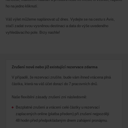
ho na jedno kliknutí.
Váš výlet můžeme naplánovat už dnes. Vydejte se na cestu s Avis,
stačí zadat svou vysněnou destinaci a data do výše uvedeného
vyhledávacího pole. Brzy nashle!
Zrušení nové nebo již existující rezervace zdarma
V případě, že rezervaci zrušíte, bude vám ihned vrácena plná
částka, která na váš účet dorazí do 7 pracovních dnů.
Naše flexibilní zásady zrušení zní následovně:
Bezplatné zrušení a vrácení celé částky u rezervací
zaplacených online (platba předem) při zrušení nejpozději
48 hodin před předpokládaným dnem zahájení pronájmu.