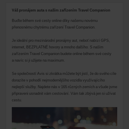
Váš pronájem auta s naším zařízením Travel Companion
Buďte během své cesty online díky našemu novému
přenosnému chytrému zařízení Travel Companion.
Je ideální pro mezinárodní pronájmy aut, neboť nabízí GPS,
internet, BEZPLATNÉ hovory a mnoho dalšího. S naším
zařízením Travel Companion budete online během své cesty
a navíc si ji užijete na maximum.
Se společností Avis si zkrátka můžete být jistí, že do svého cíle
dorazíte v pohodlí nejmodernějšího vozidla využívajícího
nejlepší služby. Najdete nás v 165 různých zemích a všude jsme
připraveni usnadnit vám cestování. Vám tak zbývá jen si užívat
cestu.