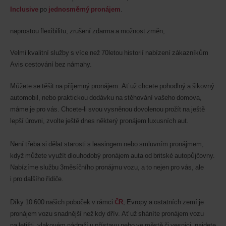
Avis
Inclusive
po
jednosměrný pronájem
.
(AWD).
Jsou-
li
naprostou flexibilitu, zrušení zdarma a možnost změn,
ve
vaší
Velmi kvalitní služby s více než 70letou historií nabízení zákazníkům
lokalitě
Avis cestování bez námahy.
k dispozici,
můžete
si
Můžete se těšit na příjemný pronájem. Ať už chcete pohodlný a šikovný
rezervovat
automobil, nebo praktickou dodávku na stěhování vašeho domova,
i
máme je pro vás. Chcete-li svou vysněnou dovolenou prožít na ještě
dodávky
lepší úrovni, zvolte ještě dnes některý pronájem luxusních aut.
nebo
skútry.
Není třeba si dělat starosti s leasingem nebo smluvním pronájmem,
když můžete využít dlouhodobý pronájem auta od britské autopůjčovny.
Nabízíme službu 3měsíčního pronájmu vozu, a to nejen pro vás, ale
i pro dalšího řidiče.
Díky 10 600 našich poboček v rámci
ČR
, Evropy a ostatních zemí je
pronájem vozu snadnější než kdy dřív. Ať už sháníte pronájem vozu
na letišti, vlakovém nádraží u přístavu nebo ve městě či vesnici, najdete