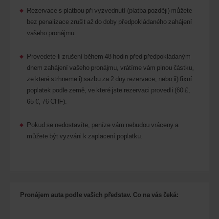
Rezervace s platbou při vyzvednutí (platba později) můžete
bez penalizace zrušit až do doby předpokládaného zahájení
vašeho pronájmu.
Provedete-li zrušení během 48 hodin před předpokládaným
dnem zahájení vašeho pronájmu, vrátíme vám plnou částku,
ze které strhneme i) sazbu za 2 dny rezervace, nebo ii) fixní
poplatek podle země, ve které jste rezervaci provedli (60 £,
65 €, 76 CHF).
Pokud se nedostavíte, peníze vám nebudou vráceny a
můžete být vyzváni k zaplacení poplatku.
Pronájem auta podle vašich představ. Co na vás čeká: