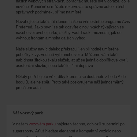
našich webových stránkách, pořád tak můžete být v obraze, co je
nového. Konečně si můžete rezervovat to správné auto za těch
správných podmínek, přímo na místě.
Neváhejte se také stát členem našeho věrnostního programu
Avis
Preferred
. Jako první se tak dozvíte o novinkách týkajících se
našeho vozového parku, služby Fast Track, možností, jak se
vyhnout frontám a mnoha dalších výhod.
Naše služby navíc daleko překračují jen příhodně umístěné
pobočky k vyzvednutí vybraného vozu. Můžeme vám také
nabídnout širokou škálu služeb, ať už se jedná o doplňkové krytí,
asistenční službu, nebo také letištní dopravu.
Někdy potřebujete vůz, díky kterému se dostanete z bodu A do
bodu B, ale ne zpět. Proto také poskytujeme náš
jednosměrný
pronájem auta
.
Náš vozový park
V našem
vozovém parku
najdete všechno, od vozů supermini po
supersporty. Ať už hledáte elegantní a kompaktní vozidlo nebo