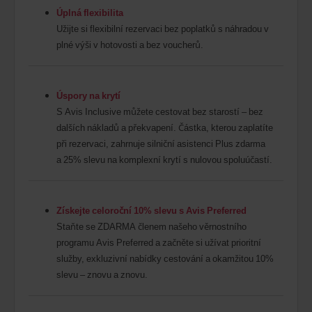
Úplná flexibilita
Užijte si flexibilní rezervaci bez poplatků s náhradou v
plné výši v hotovosti a bez voucherů.
Úspory na krytí
S Avis Inclusive můžete cestovat bez starostí – bez
dalších nákladů a překvapení. Částka, kterou zaplatíte
při rezervaci, zahrnuje silniční asistenci Plus zdarma
a 25% slevu na komplexní krytí s nulovou spoluúčastí.
Získejte celoroční 10% slevu s Avis Preferred
Staňte se ZDARMA členem našeho věrnostního
programu Avis Preferred a začněte si užívat prioritní
služby, exkluzivní nabídky cestování a okamžitou 10%
slevu – znovu a znovu.