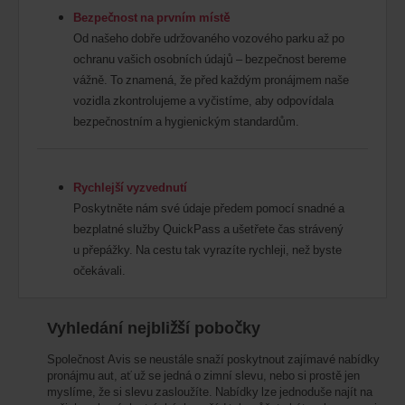
Bezpečnost na prvním místě
Od našeho dobře udržovaného vozového parku až po
ochranu vašich osobních údajů – bezpečnost bereme
vážně. To znamená, že před každým pronájmem naše
vozidla zkontrolujeme a vyčistíme, aby odpovídala
bezpečnostním a hygienickým standardům.
Rychlejší vyzvednutí
Poskytněte nám své údaje předem pomocí snadné a
bezplatné služby QuickPass a ušetřete čas strávený
u přepážky. Na cestu tak vyrazíte rychleji, než byste
očekávali.
Vyhledání nejbližší pobočky
Společnost Avis se neustále snaží poskytnout zajímavé
nabídky
pronájmu aut
, ať už se jedná o zimní slevu, nebo si prostě jen
myslíme, že si slevu zasloužíte. Nabídky lze jednoduše najít na