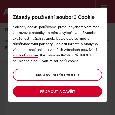
Menu
Zásady používání souborů Cookie
Welcome
Soubory cookie používáme proto, abychom vám mohli
Reklamace nenačtených mil
to
zobrazovat nabídky na míru a vylepšovat uživatelskou
Avis
zkušenost našich stránek. Údaje dále sdílíme s
Vyplňte tento formulář po příjezdu do destinace a sbírejte míle u našich
důvěryhodnými partnery v oblasti inzerce a analytiky –
partnerských společností.
více informací najdete v našich
zásadách používání
souborů cookie
. Kliknutím na tlačítko PŘIJMOUT
souhlasíte s používáním souborů cookie.
NASTAVENÍ PŘEDVOLEB
PŘIJMOUT A ZAVŘÍT