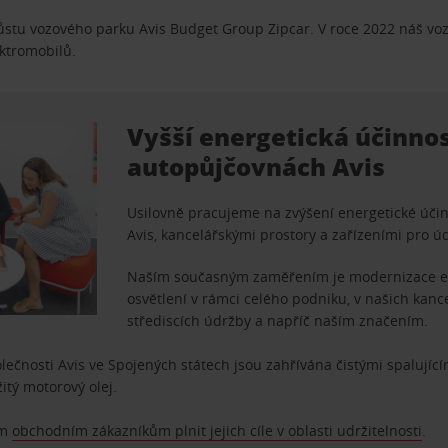
 růstu vozového parku Avis Budget Group Zipcar. V roce 2022 náš voz
ektromobilů.
Vyšší energetická účinno
autopůjčovnách Avis
Usilovně pracujeme na zvýšení energetické úči
Avis, kancelářskými prostory a zařízeními pro ú
Naším současným zaměřením je modernizace en
osvětlení v rámci celého podniku, v našich kanc
střediscích údržby a napříč naším značením.
lečnosti Avis ve Spojených státech jsou zahřívána čistými spalující
itý motorový olej.
im
obchodním zákazníkům plnit jejich cíle v oblasti udržitelnosti
.