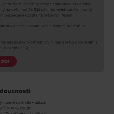
, jehož cílem je snížení čistých emisí na nulu do roku
o týmu s více než 24 500 talentovanými zaměstnanci je
m bezpečná a udržitelná přepravní řešení.
anitost v našem spravedlivém a rovném pracovním
me náš pokrok prostřednictvím naší zprávy o sociálním a
o prostředí (ESG).
 2024
udoucnosti
ý stanoví naše cíle v oblasti
ynů o 30 %, kde již
 17% snížení naší uhlíkové