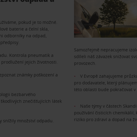
užíváme, pokud je to možné.
vé baterie a čelní skla,
mi odborníky na odpad,
 předpisy.
Samozřejmě nepracujeme izolov
adu. Kontrola pneumatik a
sdíleli náš závazek snižovat sv
prodlužení jejich životnosti.
provozech.
ozpoznat známky poškození a
V Evropě zahajujeme průzkum
pro dodavatele, který plánujem
této oblasti bude pokračovat v
ologii bezbarvého
škodlivých znečišťujících látek
Naše týmy v částech Skandi
používání čisticích chemikálií, 
riziko pro zdraví a dopad na ži
y snížily množství odpadu.