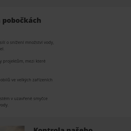
a pobočkách
lí o snížení množství vody,
el.
y projektům, mezi které
bilů ve velkých zařízeních
Systém v uzavřené smyčce
vody.
Kontrola našeho