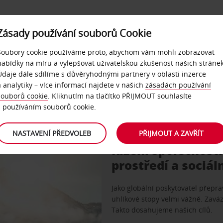
Zásady používání souborů Cookie
NAŠE SLUŽBY
FIREMNÍ ZÁKAZNÍCI
QUICKPASS
Soubory cookie používáme proto, abychom vám mohli zobrazovat
nabídky na míru a vylepšovat uživatelskou zkušenost našich stránek
k nulovým emisím 2050
Údaje dále sdílíme s důvěryhodnými partnery v oblasti inzerce
a analytiky – více informací najdete v našich
zásadách používání
souborů cookie
. Kliknutím na tlačítko PŘIJMOUT souhlasíte
pro naši planetu a její obyvatele.
s používáním souborů cookie.
NASTAVENÍ PŘEDVOLEB
PŘIJMOUT A ZAVŘÍT
Řízení společnosti
prostředí a sociáln
Jako globální poskytovatel přepr
uhlíkové stopy velmi vážně. Zaváz
Takto dosahujeme našich cílů.