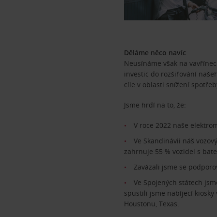
Děláme něco navíc
Neusínáme však na vavřínech
investic do rozšiřování naše
cíle v oblasti snížení spotř
Jsme hrdí na to, že:
V roce 2022 naše elektrom
Ve Skandinávii náš vozový
zahrnuje 55 % vozidel s bat
Zavázali jsme se podporova
Ve Spojených státech jsm
spustili jsme nabíjecí kiosky
Houstonu, Texas.