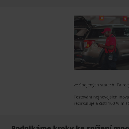
ve Spojených státech. Ta rec
Testování nejnovějších inov
recirkuluje a čistí 100 % mís
Podnikáme kroky ke snížení mno