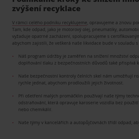
zvýšení recyklace
V rámci celého podniku recyklujeme
, opravujeme a znovu po
Tam, kde odpad, jako je motorový olej, pneumatiky, automobilo
vyžaduje opatrné zacházení, spolupracujeme s certifikovaný
abychom zajistili, že veškerá naše likvidace bude v souladu s
Náš program údržby je zaměřen na snížení množství odp
doplňování tlaku z bezpečnostních důvodů také přispívá k 
Naše bezpečnostní kontroly čelních skel nám umožňují r
rychle jednat, abychom prodloužili jejich životnost.
Při ošetření malých promáčklin používají naše týmy techn
odstraňování, která opravuje karoserie vozidla bez použití 
nebo chemikálií.
Naše týmy v kancelářích a autopůjčovnách třídí odpad, ab