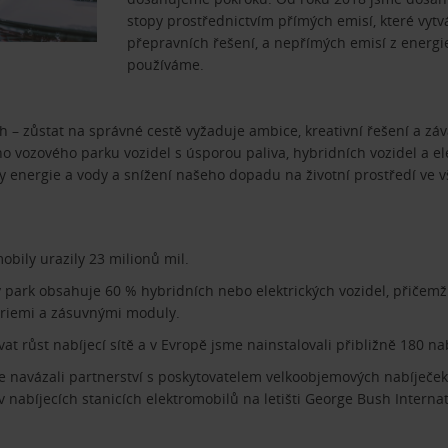
stopy prostřednictvím přímých emisí, které vytv
přepravních řešení, a nepřímých emisí z energie
používáme.
 – zůstat na správné cestě vyžaduje ambice, kreativní řešení a zá
ho vozového parku vozidel s úsporou paliva, hybridních vozidel a el
eby energie a vody a snížení našeho dopadu na životní prostředí ve 
obily urazily 23 milionů mil.
 park obsahuje 60 % hybridních nebo elektrických vozidel, přičemž
eriemi a zásuvnými moduly.
t růst nabíjecí sítě a v Evropě jsme nainstalovali přibližně 180 na
e navázali partnerství s poskytovatelem velkoobjemových nabíječek,
 v nabíjecích stanicích elektromobilů na letišti George Bush Internat