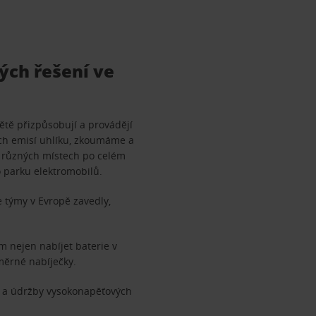
ných řešení ve
ětě přizpůsobují a provádějí
ých emisí uhlíku, zkoumáme a
na různých místech po celém
 parku elektromobilů.
še týmy v Evropě zavedly,
m nejen nabíjet baterie v
směrné nabíječky.
av a údržby vysokonapěťových