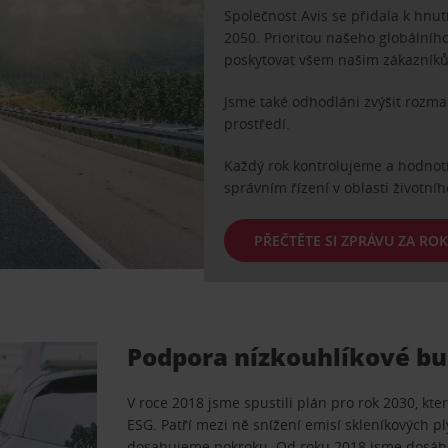
Společnost Avis se přidala k hnutí
2050. Prioritou našeho globálníh
poskytovat všem našim zákazníků
Jsme také odhodláni zvýšit rozm
prostředí.
Každý rok kontrolujeme a hodnotí
správním řízení v oblasti životníh
PŘEČTĚTE SI ZPRÁVU ZA ROK
Podpora nízkouhlíkové b
V roce 2018 jsme spustili plán pro rok 2030, kter
ESG. Patří mezi ně snížení emisí skleníkových pl
dosahujeme pokroku. Od roku 2018 jsme dosáhli