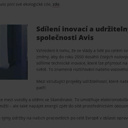
vis plní své ekologické cíle,
zde
.
Sdílení inovací a udržitel
společnosti Avis
Vzhledem k tomu, že se vlády a lidé po celém sv
změny, aby do roku 2050 dosáhli čistých nulov
sdílíme technické inovace, které lze přijmout 
světě. To znamená rozšiřování našeho vozového
Mezi vzrušující projekty udržitelnosti, které na
patří:
e mezi vozidly a sítěmi ve Skandinávii. To umožňuje elektromobilů
 nižší – ale také napájet energii zpět do sítě prostřednictvím obou
e týmy údržby na našich pracovištích po celé Evropě v oblasti opr