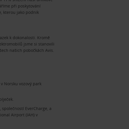
áříme při poskytování
, kterou jako podnik
vazek k dokonalosti. Kromě
ektromobilů jsme si stanovili
všech našich pobočkách Avis.
 v Norsku vozový park
bíječek.
 společností EverCharge, a
ional Airport (IAH) v