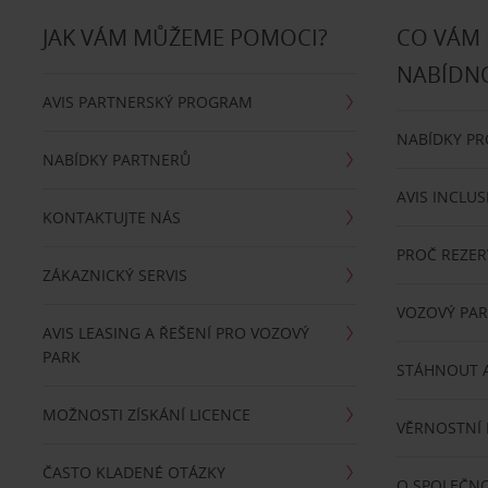
JAK VÁM MŮŽEME POMOCI?
CO VÁM
NABÍDN
AVIS PARTNERSKÝ PROGRAM
NABÍDKY P
NABÍDKY PARTNERŮ
AVIS INCLUS
KONTAKTUJTE NÁS
PROČ REZER
ZÁKAZNICKÝ SERVIS
VOZOVÝ PA
AVIS LEASING A ŘEŠENÍ PRO VOZOVÝ
PARK
STÁHNOUT A
MOŽNOSTI ZÍSKÁNÍ LICENCE
VĚRNOSTNÍ
ČASTO KLADENÉ OTÁZKY
O SPOLEČNO