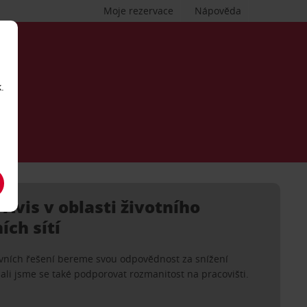
Moje rezervace
Nápověda
.
 Avis v oblasti životního
ích sítí
avních řešení bereme svou odpovědnost za snížení
ali jsme se také podporovat rozmanitost na pracovišti.