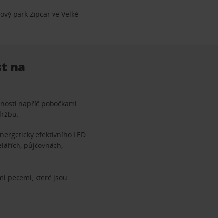
ový park Zipcar ve Velké
st na
nnosti napříč pobočkami
držbu.
ergeticky efektivního LED
elářích, půjčovnách,
mi pecemi, které jsou