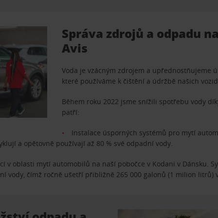
Správa zdrojů a odpadu n
Avis
Voda je vzácným zdrojem a upřednostňujeme úsi
které používáme k čištění a údržbě našich vozid
Během roku 2022 jsme snížili spotřebu vody dík
patří:
Instalace úsporných systémů pro mytí automo
yklují a opětovně používají až 80 % své odpadní vody.
ací v oblasti mytí automobilů na naší pobočce v Kodani v Dánsku. 
tní vody, čímž ročně ušetří přibližně 265 000 galonů (1 milion litrů) 
žství odpadu a