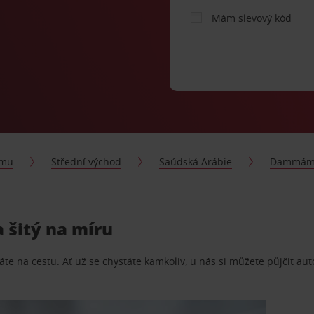
Mám slevový kód
jmu
Střední východ
Saúdská Arábie
Dammá
 šitý na míru
te na cestu. Ať už se chystáte kamkoliv, u nás si můžete půjčit aut