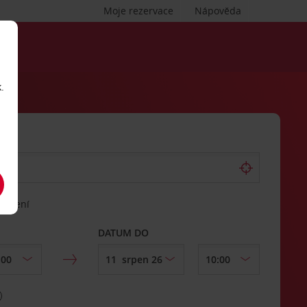
Moje rezervace
Nápověda
.
vrácení
DATUM DO