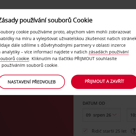
Zásady používání souborů Cookie
NAŠE SLUŽBY
FIREMNÍ ZÁKAZNÍCI
QUICKPASS
Soubory cookie používáme proto, abychom vám mohli zobrazovat
nabídky na míru a vylepšovat uživatelskou zkušenost našich stránek
Údaje dále sdílíme s důvěryhodnými partnery v oblasti inzerce
a analytiky – více informací najdete v našich
zásadách používání
souborů cookie
. Kliknutím na tlačítko PŘIJMOUT souhlasíte
VYZVEDNOUT Z
s používáním souborů cookie.
PŘIJMOUT A ZAVŘÍT
NASTAVENÍ PŘEDVOLEB
Vyberte si jiné místo 
DATUM OD
Řidič starší 25 let