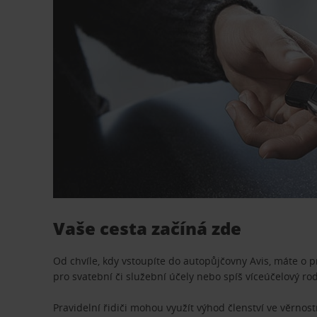
Vaše cesta začíná zde
Od chvíle, kdy vstoupíte do autopůjčovny Avis, máte o 
pro svatební či služební účely nebo spíš víceúčelový ro
Pravidelní řidiči mohou využít výhod členství ve věrn