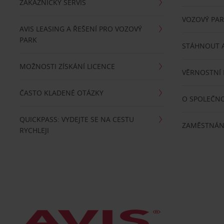
ZÁKAZNICKÝ SERVIS
VOZOVÝ PA
AVIS LEASING A ŘEŠENÍ PRO VOZOVÝ
PARK
STÁHNOUT A
MOŽNOSTI ZÍSKÁNÍ LICENCE
VĚRNOSTNÍ
ČASTO KLADENÉ OTÁZKY
O SPOLEČNO
QUICKPASS: VYDEJTE SE NA CESTU
ZAMĚSTNÁN
RYCHLEJI