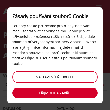
Menu
Zásady používání souborů Cookie
Welcome
Soubory cookie používáme proto, abychom vám
to
mohli zobrazovat nabídky na míru a vylepšovat
Pronájem auta
Avis
uživatelskou zkušenost našich stránek. Údaje dále
sdílíme s důvěryhodnými partnery v oblasti inzerce
mezinárodní letiště King
a analytiky – více informací najdete v našich
Abdulaziz
zásadách používání souborů cookie
. Kliknutím na
tlačítko PŘIJMOUT souhlasíte s používáním souborů
cookie.
VYZVEDNOUT Z
NASTAVENÍ PŘEDVOLEB
PŘIJMOUT A ZAVŘÍT
Vyberte si jiné místo vrácení
DATUM OD
DATUM DO