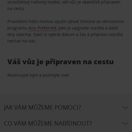
víceúčelový rodinný model, váš vůz je okamžitě připraven
na cestu.
Pravidelní řidiči mohou využít výhod členství ve věrnostním
programu
Avis Preferred
, jako je upgrade vozidla a další
dny zdarma. Stačí si vybrat datum a čas a přípravu vozidla
nechat na nás.
Váš vůz je připraven na cestu
Rezervujte nyní a poznejte svet.
JAK VÁM MŮŽEME POMOCI?
CO VÁM MŮŽEME NABÍDNOUT?