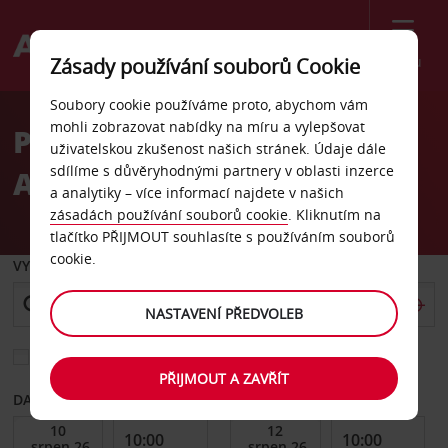
Menu
Zásady používání souborů Cookie
Welcome
Soubory cookie používáme proto, abychom vám
to
mohli zobrazovat nabídky na míru a vylepšovat
Pronájem auta Port
Avis
uživatelskou zkušenost našich stránek. Údaje dále
sdílíme s důvěryhodnými partnery v oblasti inzerce
Angeles, centrum, WA
a analytiky – více informací najdete v našich
zásadách používání souborů cookie
. Kliknutím na
tlačítko PŘIJMOUT souhlasíte s používáním souborů
cookie.
VYZVEDNOUT Z
NASTAVENÍ PŘEDVOLEB
Vyberte si jiné místo vrácení
PŘIJMOUT A ZAVŘÍT
DATUM OD
DATUM DO