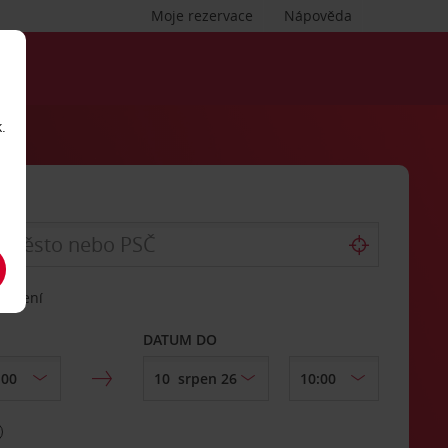
Moje rezervace
Nápověda
.
vrácení
DATUM DO