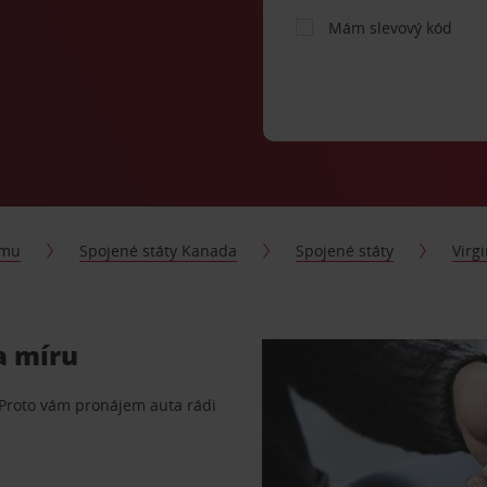
Mám slevový kód
jmu
Spojené státy Kanada
Spojené státy
Virg
a míru
 Proto vám pronájem auta rádi