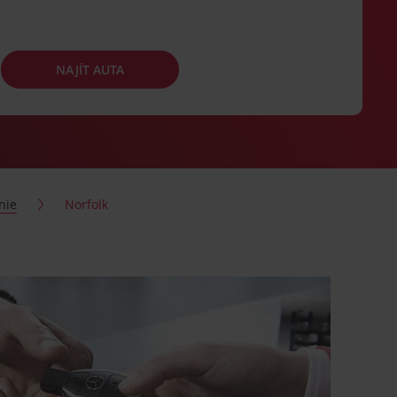
NAJÍT AUTA
inie
Norfolk