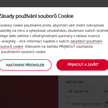
Zásady používání souborů Cookie
NAŠE SLUŽBY
FIREMNÍ ZÁKAZNÍCI
QUICKPASS
Soubory cookie používáme proto, abychom vám mohli zobrazovat
nabídky na míru a vylepšovat uživatelskou zkušenost našich stránek
Údaje dále sdílíme s důvěryhodnými partnery v oblasti inzerce
a analytiky – více informací najdete v našich
zásadách používání
souborů cookie
. Kliknutím na tlačítko PŘIJMOUT souhlasíte
VYZVEDNOUT Z
s používáním souborů cookie.
PŘIJMOUT A ZAVŘÍT
NASTAVENÍ PŘEDVOLEB
Vyberte si jiné místo 
DATUM OD
Řidič starší 25 let