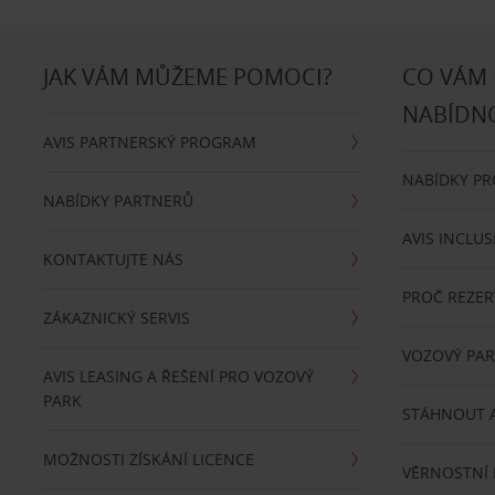
JAK VÁM MŮŽEME POMOCI?
CO VÁM
NABÍDN
AVIS PARTNERSKÝ PROGRAM
NABÍDKY P
NABÍDKY PARTNERŮ
AVIS INCLUS
KONTAKTUJTE NÁS
PROČ REZER
ZÁKAZNICKÝ SERVIS
VOZOVÝ PA
AVIS LEASING A ŘEŠENÍ PRO VOZOVÝ
PARK
STÁHNOUT A
MOŽNOSTI ZÍSKÁNÍ LICENCE
VĚRNOSTNÍ