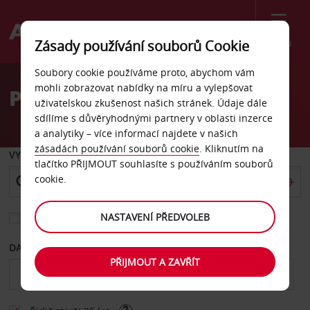
Menu
Zásady používání souborů Cookie
Welcome
Soubory cookie používáme proto, abychom vám
to
mohli zobrazovat nabídky na míru a vylepšovat
Pronájem auta Raleigh
Avis
uživatelskou zkušenost našich stránek. Údaje dále
sdílíme s důvěryhodnými partnery v oblasti inzerce
a analytiky – více informací najdete v našich
zásadách používání souborů cookie
. Kliknutím na
VYZVEDNOUT Z
tlačítko PŘIJMOUT souhlasíte s používáním souborů
cookie.
NASTAVENÍ PŘEDVOLEB
Vyberte si jiné místo vrácení
DATUM OD
DATUM DO
PŘIJMOUT A ZAVŘÍT