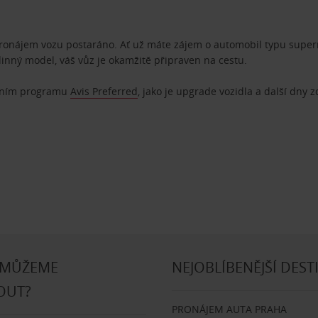
pronájem vozu postaráno. Ať už máte zájem o automobil typu superm
dinný model, váš vůz je okamžitě připraven na cestu.
ostním programu
Avis Preferred
, jako je upgrade vozidla a další dny 
 MŮŽEME
NEJOBLÍBENĚJŠÍ DEST
OUT?
PRONÁJEM AUTA PRAHA