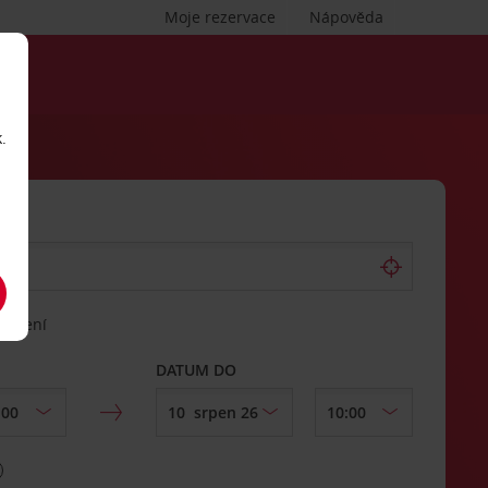
Moje rezervace
Nápověda
.
vrácení
DATUM DO