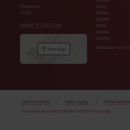
Pittsburgh
Úterý
15231
Středa
Čtvrtek
Volejte: 412-472-5200
Pátek
Sobota
Neděle
Odevzdání 24 ho
View Map
Hlavní stránka
Naše služby
Místa proná
Pronájem auta mezinárodní letiště Pittsburgh