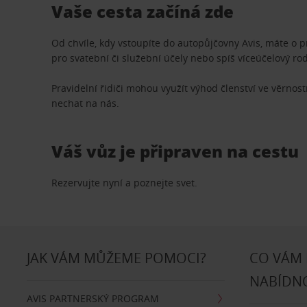
Vaše cesta začíná zde
Od chvíle, kdy vstoupíte do autopůjčovny Avis, máte o 
pro svatební či služební účely nebo spíš víceúčelový ro
Pravidelní řidiči mohou využít výhod členství ve věrn
nechat na nás.
Váš vůz je připraven na cestu
Rezervujte nyní a poznejte svet.
JAK VÁM MŮŽEME POMOCI?
CO VÁM
NABÍDN
AVIS PARTNERSKÝ PROGRAM