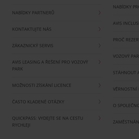
NABÍDKY P
NABÍDKY PARTNERŮ
AVIS INCLUS
KONTAKTUJTE NÁS
PROČ REZER
ZÁKAZNICKÝ SERVIS
VOZOVÝ PA
AVIS LEASING A ŘEŠENÍ PRO VOZOVÝ
PARK
STÁHNOUT A
MOŽNOSTI ZÍSKÁNÍ LICENCE
VĚRNOSTNÍ
ČASTO KLADENÉ OTÁZKY
O SPOLEČNO
QUICKPASS: VYDEJTE SE NA CESTU
ZAMĚSTNÁN
RYCHLEJI