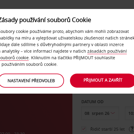
Zásady používání souborů Cookie
NAŠE SLUŽBY
FIREMNÍ ZÁKAZNÍCI
QUICKPASS
Soubory cookie používáme proto, abychom vám mohli zobrazovat
nabídky na míru a vylepšovat uživatelskou zkušenost našich stránek
Údaje dále sdílíme s důvěryhodnými partnery v oblasti inzerce
a analytiky – více informací najdete v našich
zásadách používání
souborů cookie
. Kliknutím na tlačítko PŘIJMOUT souhlasíte
VYZVEDNOUT Z
s používáním souborů cookie.
iště
PŘIJMOUT A ZAVŘÍT
NASTAVENÍ PŘEDVOLEB
Vyberte si jiné místo 
DATUM OD
Řidič starší 25 let
07:00 - 23:30