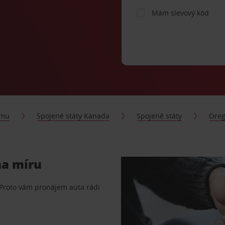
Mám slevový kód
jmu
Spojené státy Kanada
Spojené státy
Ore
na míru
 Proto vám pronájem auta rádi