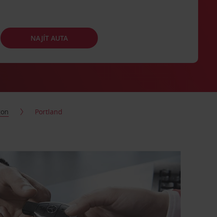
NAJÍT AUTA
gon
Portland