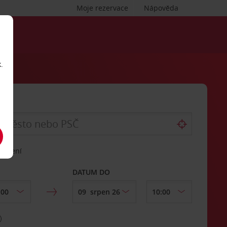
Moje rezervace
Nápověda
.
vrácení
DATUM DO