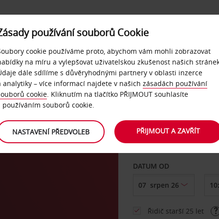
Zásady používání souborů Cookie
NAŠE SLUŽBY
FIREMNÍ ZÁKAZNÍCI
QUICKPASS
Soubory cookie používáme proto, abychom vám mohli zobrazovat
nabídky na míru a vylepšovat uživatelskou zkušenost našich stránek
Údaje dále sdílíme s důvěryhodnými partnery v oblasti inzerce
a analytiky – více informací najdete v našich
zásadách používání
souborů cookie
. Kliknutím na tlačítko PŘIJMOUT souhlasíte
VYZVEDNOUT Z
s používáním souborů cookie.
PŘIJMOUT A ZAVŘÍT
NASTAVENÍ PŘEDVOLEB
Vyberte si jiné místo 
DATUM OD
Řidič starší 25 let