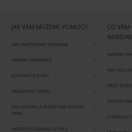
JAK VÁM MŮŽEME POMOCI?
CO VÁM
NABÍDN
AVIS PARTNERSKÝ PROGRAM
NABÍDKY P
NABÍDKY PARTNERŮ
AVIS INCLUS
KONTAKTUJTE NÁS
PROČ REZER
ZÁKAZNICKÝ SERVIS
VOZOVÝ PA
AVIS LEASING A ŘEŠENÍ PRO VOZOVÝ
PARK
STÁHNOUT A
MOŽNOSTI ZÍSKÁNÍ LICENCE