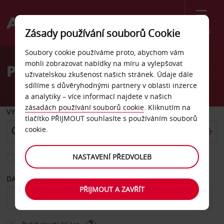
Menu
Zásady používání souborů Cookie
Welcome
Soubory cookie používáme proto, abychom vám
to
mohli zobrazovat nabídky na míru a vylepšovat
Pronájem auta Hillsboro
Avis
uživatelskou zkušenost našich stránek. Údaje dále
sdílíme s důvěryhodnými partnery v oblasti inzerce
a analytiky – více informací najdete v našich
zásadách používání souborů cookie
. Kliknutím na
VYZVEDNOUT Z
tlačítko PŘIJMOUT souhlasíte s používáním souborů
cookie.
NASTAVENÍ PŘEDVOLEB
Vyberte si jiné místo vrácení
DATUM OD
DATUM DO
PŘIJMOUT A ZAVŘÍT