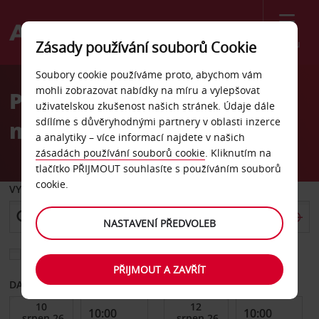
Menu
Zásady používání souborů Cookie
Welcome
Soubory cookie používáme proto, abychom vám
to
mohli zobrazovat nabídky na míru a vylepšovat
Pronájem auta
Avis
uživatelskou zkušenost našich stránek. Údaje dále
sdílíme s důvěryhodnými partnery v oblasti inzerce
mezinárodní letiště Tulsa
a analytiky – více informací najdete v našich
zásadách používání souborů cookie
. Kliknutím na
tlačítko PŘIJMOUT souhlasíte s používáním souborů
cookie.
VYZVEDNOUT Z
NASTAVENÍ PŘEDVOLEB
Vyberte si jiné místo vrácení
PŘIJMOUT A ZAVŘÍT
DATUM OD
DATUM DO