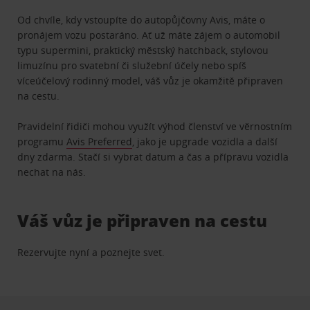
Od chvíle, kdy vstoupíte do autopůjčovny Avis, máte o
pronájem vozu postaráno. Ať už máte zájem o automobil
typu supermini, praktický městský hatchback, stylovou
limuzínu pro svatební či služební účely nebo spíš
víceúčelový rodinný model, váš vůz je okamžitě připraven
na cestu.
Pravidelní řidiči mohou využít výhod členství ve věrnostním
programu
Avis Preferred
, jako je upgrade vozidla a další
dny zdarma. Stačí si vybrat datum a čas a přípravu vozidla
nechat na nás.
Váš vůz je připraven na cestu
Rezervujte nyní a poznejte svet.