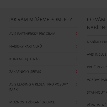
JAK VÁM MŮŽEME POMOCI?
CO VÁM
NABÍDN
AVIS PARTNERSKÝ PROGRAM
NABÍDKY P
NABÍDKY PARTNERŮ
AVIS INCLUS
KONTAKTUJTE NÁS
PROČ REZER
ZÁKAZNICKÝ SERVIS
VOZOVÝ PA
AVIS LEASING A ŘEŠENÍ PRO VOZOVÝ
PARK
STÁHNOUT A
MOŽNOSTI ZÍSKÁNÍ LICENCE
VĚRNOSTNÍ