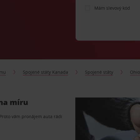
Mám slevový kód
jmu
Spojené státy Kanada
Spojené státy
Ohi
 na míru
 Proto vám pronájem auta rádi