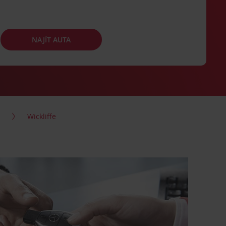
NAJÍT AUTA
o
Wickliffe