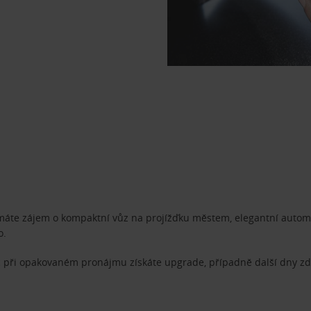
 máte zájem o kompaktní vůz na projížďku městem, elegantní automo
o.
 při opakovaném pronájmu získáte upgrade, případně další dny zda