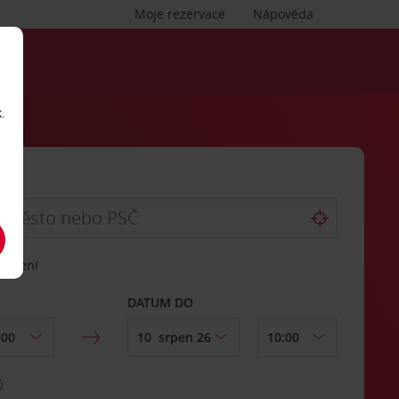
Moje rezervace
Nápověda
.
vrácení
DATUM DO