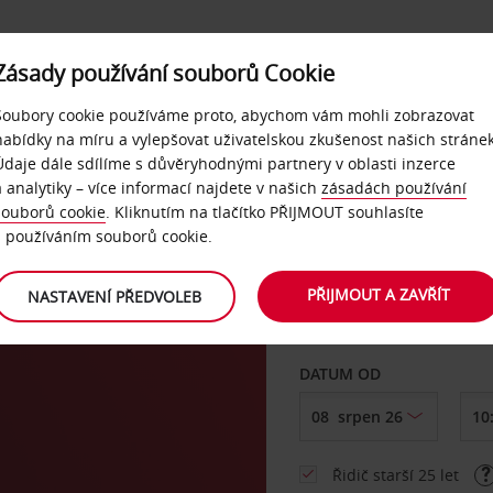
Zásady používání souborů Cookie
NAŠE SLUŽBY
FIREMNÍ ZÁKAZNÍCI
QUICKPASS
Soubory cookie používáme proto, abychom vám mohli zobrazovat
nabídky na míru a vylepšovat uživatelskou zkušenost našich stránek
Údaje dále sdílíme s důvěryhodnými partnery v oblasti inzerce
a analytiky – více informací najdete v našich
zásadách používání
souborů cookie
. Kliknutím na tlačítko PŘIJMOUT souhlasíte
VYZVEDNOUT Z
s používáním souborů cookie.
PŘIJMOUT A ZAVŘÍT
NASTAVENÍ PŘEDVOLEB
Vyberte si jiné místo 
DATUM OD
Řidič starší 25 let