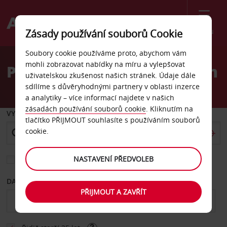
Menu
Zásady používání souborů Cookie
Welcome
Soubory cookie používáme proto, abychom vám
to
mohli zobrazovat nabídky na míru a vylepšovat
Pronájem auta Farmington
Avis
uživatelskou zkušenost našich stránek. Údaje dále
sdílíme s důvěryhodnými partnery v oblasti inzerce
a analytiky – více informací najdete v našich
zásadách používání souborů cookie
. Kliknutím na
VYZVEDNOUT Z
tlačítko PŘIJMOUT souhlasíte s používáním souborů
cookie.
NASTAVENÍ PŘEDVOLEB
Vyberte si jiné místo vrácení
DATUM OD
DATUM DO
PŘIJMOUT A ZAVŘÍT