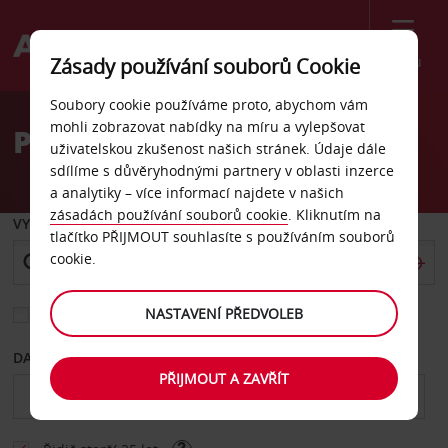
Menu
Zásady používání souborů Cookie
Welcome
Soubory cookie používáme proto, abychom vám
to
mohli zobrazovat nabídky na míru a vylepšovat
Pronájem auta Brooklyn
Avis
uživatelskou zkušenost našich stránek. Údaje dále
sdílíme s důvěryhodnými partnery v oblasti inzerce
a analytiky – více informací najdete v našich
zásadách používání souborů cookie
. Kliknutím na
VYZVEDNOUT Z
tlačítko PŘIJMOUT souhlasíte s používáním souborů
cookie.
NASTAVENÍ PŘEDVOLEB
Vyberte si jiné místo vrácení
DATUM OD
DATUM DO
PŘIJMOUT A ZAVŘÍT