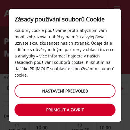
Menu
Zásady používání souborů Cookie
Welcome
Soubory cookie používáme proto, abychom vám
to
mohli zobrazovat nabídky na míru a vylepšovat
Pronájem auta letiště
Avis
uživatelskou zkušenost našich stránek. Údaje dále
sdílíme s důvěryhodnými partnery v oblasti inzerce
Missoula
a analytiky – více informací najdete v našich
zásadách používání souborů cookie
. Kliknutím na
tlačítko PŘIJMOUT souhlasíte s používáním souborů
cookie.
VYZVEDNOUT Z
NASTAVENÍ PŘEDVOLEB
Vyberte si jiné místo vrácení
PŘIJMOUT A ZAVŘÍT
DATUM OD
DATUM DO