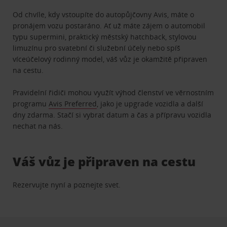
Od chvíle, kdy vstoupíte do autopůjčovny Avis, máte o
pronájem vozu postaráno. Ať už máte zájem o automobil
typu supermini, praktický městský hatchback, stylovou
limuzínu pro svatební či služební účely nebo spíš
víceúčelový rodinný model, váš vůz je okamžitě připraven
na cestu.
Pravidelní řidiči mohou využít výhod členství ve věrnostním
programu
Avis Preferred
, jako je upgrade vozidla a další
dny zdarma. Stačí si vybrat datum a čas a přípravu vozidla
nechat na nás.
Váš vůz je připraven na cestu
Rezervujte nyní a poznejte svet.