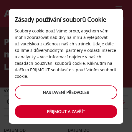
Menu
Zásady používání souborů Cookie
Welcome
Soubory cookie používáme proto, abychom vám
to
mohli zobrazovat nabídky na míru a vylepšovat
Pronájem auta
Avis
uživatelskou zkušenost našich stránek. Údaje dále
sdílíme s důvěryhodnými partnery v oblasti inzerce
mezinárodní letiště St
a analytiky – více informací najdete v našich
Louis
zásadách používání souborů cookie
. Kliknutím na
tlačítko PŘIJMOUT souhlasíte s používáním souborů
cookie.
VYZVEDNOUT Z
NASTAVENÍ PŘEDVOLEB
PŘIJMOUT A ZAVŘÍT
Vyberte si jiné místo vrácení
DATUM OD
DATUM DO