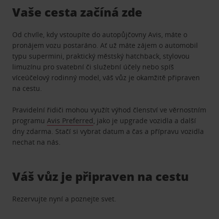
Vaše cesta začíná zde
Od chvíle, kdy vstoupíte do autopůjčovny Avis, máte o
pronájem vozu postaráno. Ať už máte zájem o automobil
typu supermini, praktický městský hatchback, stylovou
limuzínu pro svatební či služební účely nebo spíš
víceúčelový rodinný model, váš vůz je okamžitě připraven
na cestu.
Pravidelní řidiči mohou využít výhod členství ve věrnostním
programu
Avis Preferred
, jako je upgrade vozidla a další
dny zdarma. Stačí si vybrat datum a čas a přípravu vozidla
nechat na nás.
Váš vůz je připraven na cestu
Rezervujte nyní a poznejte svet.