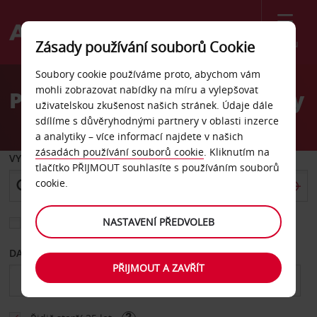
Menu
Zásady používání souborů Cookie
Welcome
Soubory cookie používáme proto, abychom vám
to
mohli zobrazovat nabídky na míru a vylepšovat
Pronájem auta Kansas City
Avis
uživatelskou zkušenost našich stránek. Údaje dále
sdílíme s důvěryhodnými partnery v oblasti inzerce
a analytiky – více informací najdete v našich
zásadách používání souborů cookie
. Kliknutím na
VYZVEDNOUT Z
tlačítko PŘIJMOUT souhlasíte s používáním souborů
cookie.
NASTAVENÍ PŘEDVOLEB
Vyberte si jiné místo vrácení
DATUM OD
DATUM DO
PŘIJMOUT A ZAVŘÍT