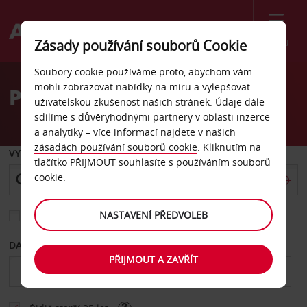
Menu
Zásady používání souborů Cookie
Welcome
Soubory cookie používáme proto, abychom vám
to
mohli zobrazovat nabídky na míru a vylepšovat
Pronájem auta Michigan
Avis
uživatelskou zkušenost našich stránek. Údaje dále
sdílíme s důvěryhodnými partnery v oblasti inzerce
a analytiky – více informací najdete v našich
zásadách používání souborů cookie
. Kliknutím na
VYZVEDNOUT Z
tlačítko PŘIJMOUT souhlasíte s používáním souborů
cookie.
NASTAVENÍ PŘEDVOLEB
Vyberte si jiné místo vrácení
DATUM OD
DATUM DO
PŘIJMOUT A ZAVŘÍT