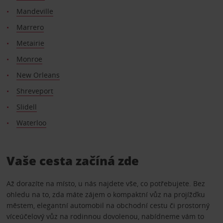
Mandeville
Marrero
Metairie
Monroe
New Orleans
Shreveport
Slidell
Waterloo
Vaše cesta začíná zde
Až dorazíte na místo, u nás najdete vše, co potřebujete. Bez
ohledu na to, zda máte zájem o kompaktní vůz na projížďku
městem, elegantní automobil na obchodní cestu či prostorný
víceúčelový vůz na rodinnou dovolenou, nabídneme vám to