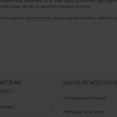
pronájem vozu postaráno. Ať už máte zájem o automobil typu superm
dinný model, váš vůz je okamžitě připraven na cestu.
ostním programu
Avis Preferred
, jako je upgrade vozidla a další dny 
 MŮŽEME
NEJOBLÍBENĚJŠÍ DEST
OUT?
PRONÁJEM AUTA PRAHA
RONÁJMU
PRONÁJEM AUTA BRNO