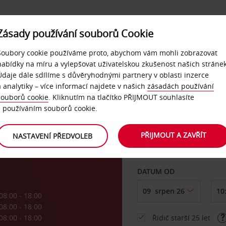
Zásady používání souborů Cookie
NAŠE SLUŽBY
FIREMNÍ ZÁKAZNÍCI
QUICKPASS
Soubory cookie používáme proto, abychom vám mohli zobrazovat
nabídky na míru a vylepšovat uživatelskou zkušenost našich stránek
Údaje dále sdílíme s důvěryhodnými partnery v oblasti inzerce
a analytiky – více informací najdete v našich
zásadách používání
souborů cookie
. Kliknutím na tlačítko PŘIJMOUT souhlasíte
VYZVEDNOUT Z
s používáním souborů cookie.
PŘIJMOUT A ZAVŘÍT
NASTAVENÍ PŘEDVOLEB
Vyberte si jiné místo 
DATUM OD
08:00 - 18:00
08:00 - 18:00
08:00 - 18:00
Řidič starší 25 let