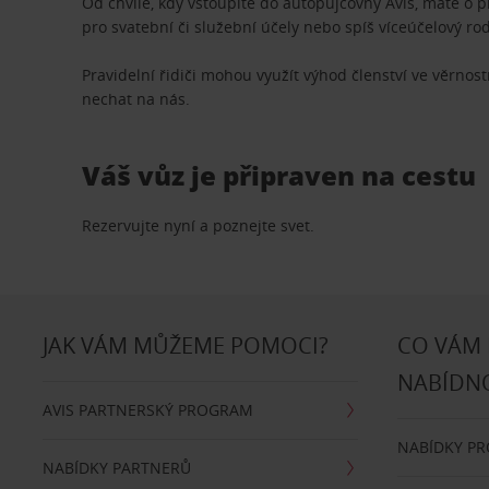
Od chvíle, kdy vstoupíte do autopůjčovny Avis, máte o 
pro svatební či služební účely nebo spíš víceúčelový ro
Pravidelní řidiči mohou využít výhod členství ve věrn
nechat na nás.
Váš vůz je připraven na cestu
Rezervujte nyní a poznejte svet.
JAK VÁM MŮŽEME POMOCI?
CO VÁM
NABÍDN
AVIS PARTNERSKÝ PROGRAM
NABÍDKY P
NABÍDKY PARTNERŮ