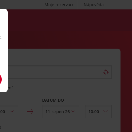
Moje rezervace
Nápověda
.
vrácení
DATUM DO