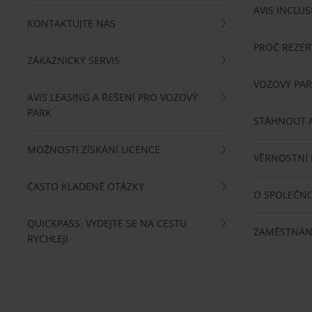
AVIS INCLUS
KONTAKTUJTE NÁS
PROČ REZER
ZÁKAZNICKÝ SERVIS
VOZOVÝ PA
AVIS LEASING A ŘEŠENÍ PRO VOZOVÝ
PARK
STÁHNOUT A
MOŽNOSTI ZÍSKÁNÍ LICENCE
VĚRNOSTNÍ
ČASTO KLADENÉ OTÁZKY
O SPOLEČNO
QUICKPASS: VYDEJTE SE NA CESTU
ZAMĚSTNÁN
RYCHLEJI