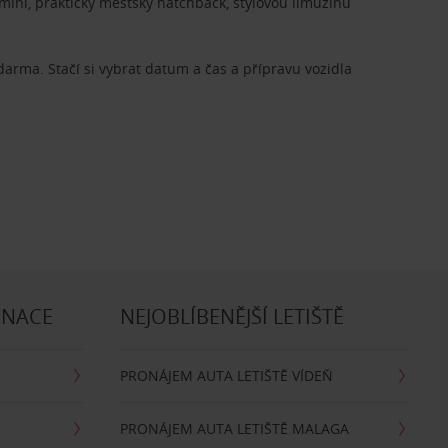
ini, praktický městský hatchback, stylovou limuzínu
zdarma. Stačí si vybrat datum a čas a přípravu vozidla
INACE
NEJOBLÍBENĚJŠÍ LETIŠTĚ
PRONÁJEM AUTA LETIŠTĚ VÍDEŇ
PRONÁJEM AUTA LETIŠTĚ MALAGA