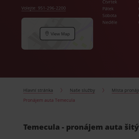
Čtvrtek
Volejte: 951-296-2200
Pátek
Sobota
Neděle
View Map
Hlavní stránka
Naše služby
Místa proná
Pronájem auta Temecula
Temecula - pronájem auta šitý