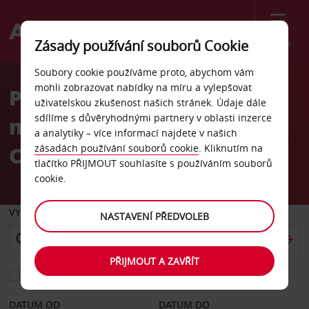
Menu
Zásady používání souborů Cookie
Welcome
Soubory cookie používáme proto, abychom vám
to
mohli zobrazovat nabídky na míru a vylepšovat
Pronájem auta
Avis
uživatelskou zkušenost našich stránek. Údaje dále
sdílíme s důvěryhodnými partnery v oblasti inzerce
mezinárodní letiště North
a analytiky – více informací najdete v našich
Charleston
zásadách používání souborů cookie
. Kliknutím na
tlačítko PŘIJMOUT souhlasíte s používáním souborů
cookie.
VYZVEDNOUT Z
NASTAVENÍ PŘEDVOLEB
PŘIJMOUT A ZAVŘÍT
Vyberte si jiné místo vrácení
DATUM OD
DATUM DO