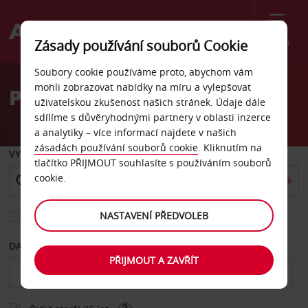
Menu
Zásady používání souborů Cookie
Welcome
Soubory cookie používáme proto, abychom vám
to
mohli zobrazovat nabídky na míru a vylepšovat
Pronájem auta Indiana
Avis
uživatelskou zkušenost našich stránek. Údaje dále
sdílíme s důvěryhodnými partnery v oblasti inzerce
a analytiky – více informací najdete v našich
zásadách používání souborů cookie
. Kliknutím na
VYZVEDNOUT Z
tlačítko PŘIJMOUT souhlasíte s používáním souborů
cookie.
NASTAVENÍ PŘEDVOLEB
Vyberte si jiné místo vrácení
DATUM OD
DATUM DO
PŘIJMOUT A ZAVŘÍT