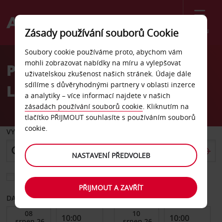
Menu
Zásady používání souborů Cookie
Welcome
Soubory cookie používáme proto, abychom vám
to
mohli zobrazovat nabídky na míru a vylepšovat
Pronájem auta letiště
Avis
uživatelskou zkušenost našich stránek. Údaje dále
sdílíme s důvěryhodnými partnery v oblasti inzerce
Lihue Kauai
a analytiky – více informací najdete v našich
zásadách používání souborů cookie
. Kliknutím na
tlačítko PŘIJMOUT souhlasíte s používáním souborů
cookie.
VYZVEDNOUT Z
NASTAVENÍ PŘEDVOLEB
Vyberte si jiné místo vrácení
PŘIJMOUT A ZAVŘÍT
DATUM OD
DATUM DO