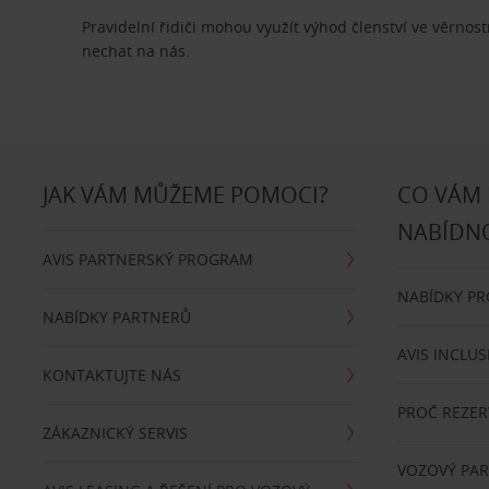
Pravidelní řidiči mohou využít výhod členství ve věrn
nechat na nás.
JAK VÁM MŮŽEME POMOCI?
CO VÁM
NABÍDN
AVIS PARTNERSKÝ PROGRAM
NABÍDKY P
NABÍDKY PARTNERŮ
AVIS INCLUS
KONTAKTUJTE NÁS
PROČ REZER
ZÁKAZNICKÝ SERVIS
VOZOVÝ PA