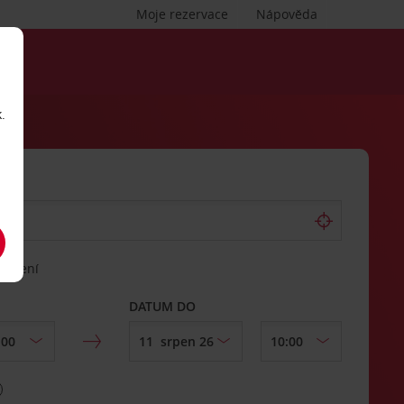
Moje rezervace
Nápověda
.
vrácení
DATUM DO