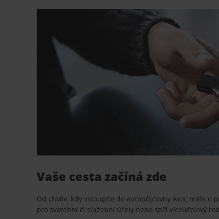
Vaše cesta začíná zde
Od chvíle, kdy vstoupíte do autopůjčovny Avis, máte o 
pro svatební či služební účely nebo spíš víceúčelový ro