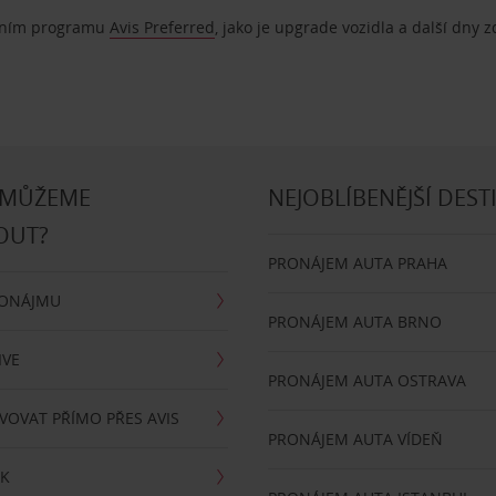
ostním programu
Avis Preferred
, jako je upgrade vozidla a další dny 
 MŮŽEME
NEJOBLÍBENĚJŠÍ DEST
OUT?
PRONÁJEM AUTA PRAHA
RONÁJMU
PRONÁJEM AUTA BRNO
IVE
PRONÁJEM AUTA OSTRAVA
VOVAT PŘÍMO PŘES AVIS
PRONÁJEM AUTA VÍDEŇ
RK