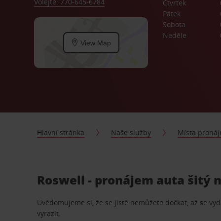
Volejte: 770-645-6784
Čtvrtek
Pátek
Sobota
Neděle
View Map
Hlavní stránka
Naše služby
Místa proná
Roswell - pronájem auta šitý 
Uvědomujeme si, že se jistě nemůžete dočkat, až se vydá
vyrazit.