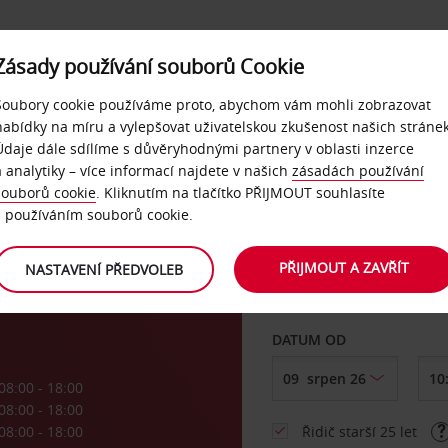
Zásady používání souborů Cookie
NAŠE SLUŽBY
FIREMNÍ ZÁKAZNÍCI
QUICKPASS
Soubory cookie používáme proto, abychom vám mohli zobrazovat
nabídky na míru a vylepšovat uživatelskou zkušenost našich stránek
Údaje dále sdílíme s důvěryhodnými partnery v oblasti inzerce
a analytiky – více informací najdete v našich
zásadách používání
souborů cookie
. Kliknutím na tlačítko PŘIJMOUT souhlasíte
VYZVEDNOUT Z
s používáním souborů cookie.
PŘIJMOUT A ZAVŘÍT
NASTAVENÍ PŘEDVOLEB
Vyberte si jiné místo 
DATUM OD
08:00 - 18:00
08:00 - 18:00
08:00 - 18:00
Řidič starší 25 let