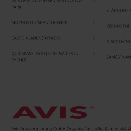
AVIS LEASING A ŘEŠENÍ PRO VOZOVÝ
PARK
STÁHNOUT A
MOŽNOSTI ZÍSKÁNÍ LICENCE
VĚRNOSTNÍ
ČASTO KLADENÉ OTÁZKY
O SPOLEČNO
QUICKPASS: VYDEJTE SE NA CESTU
ZAMĚSTNÁN
RYCHLEJI
Avis Autovermietung GmbH Organizačni složka Klimentská 46