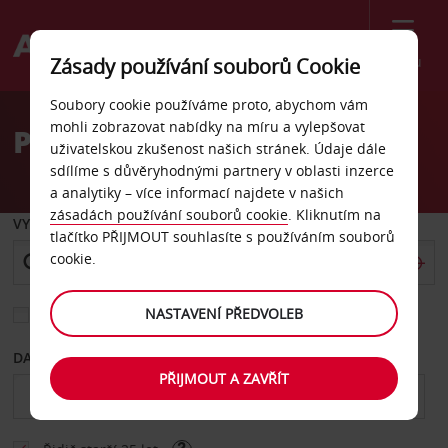
Menu
Zásady používání souborů Cookie
Welcome
Soubory cookie používáme proto, abychom vám
to
mohli zobrazovat nabídky na míru a vylepšovat
Pronájem auta Stamford
Avis
uživatelskou zkušenost našich stránek. Údaje dále
sdílíme s důvěryhodnými partnery v oblasti inzerce
a analytiky – více informací najdete v našich
zásadách používání souborů cookie
. Kliknutím na
VYZVEDNOUT Z
tlačítko PŘIJMOUT souhlasíte s používáním souborů
cookie.
NASTAVENÍ PŘEDVOLEB
Vyberte si jiné místo vrácení
DATUM OD
DATUM DO
PŘIJMOUT A ZAVŘÍT