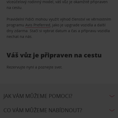
víceúčelový rodinný model, váš vůz je okamžitě připraven
na cestu.
Pravidelní řidiči mohou využít výhod členství ve věrnostním
programu
Avis Preferred
, jako je upgrade vozidla a další
dny zdarma. Stačí si vybrat datum a čas a přípravu vozidla
nechat na nás.
Váš vůz je připraven na cestu
Rezervujte nyní a poznejte svet.
JAK VÁM MŮŽEME POMOCI?
CO VÁM MŮŽEME NABÍDNOUT?