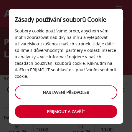
Menu
Zásady používání souborů Cookie
Welcome
Soubory cookie používáme proto, abychom vám
to
mohli zobrazovat nabídky na míru a vylepšovat
Pronájem auta Blvd Rene
Avis
uživatelskou zkušenost našich stránek. Údaje dále
sdílíme s důvěryhodnými partnery v oblasti inzerce
Levesque, Quebec
a analytiky – více informací najdete v našich
zásadách používání souborů cookie
. Kliknutím na
tlačítko PŘIJMOUT souhlasíte s používáním souborů
cookie.
VYZVEDNOUT Z
NASTAVENÍ PŘEDVOLEB
Vyberte si jiné místo vrácení
PŘIJMOUT A ZAVŘÍT
DATUM OD
DATUM DO