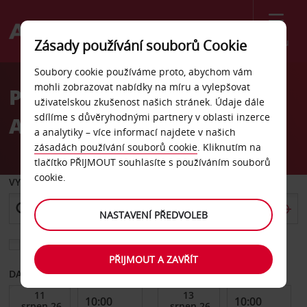
Menu
Zásady používání souborů Cookie
Welcome
Soubory cookie používáme proto, abychom vám
to
mohli zobrazovat nabídky na míru a vylepšovat
Pronájem auta Warden
Avis
uživatelskou zkušenost našich stránek. Údaje dále
sdílíme s důvěryhodnými partnery v oblasti inzerce
Avenue, Markham
a analytiky – více informací najdete v našich
zásadách používání souborů cookie
. Kliknutím na
tlačítko PŘIJMOUT souhlasíte s používáním souborů
cookie.
VYZVEDNOUT Z
NASTAVENÍ PŘEDVOLEB
Vyberte si jiné místo vrácení
PŘIJMOUT A ZAVŘÍT
DATUM OD
DATUM DO