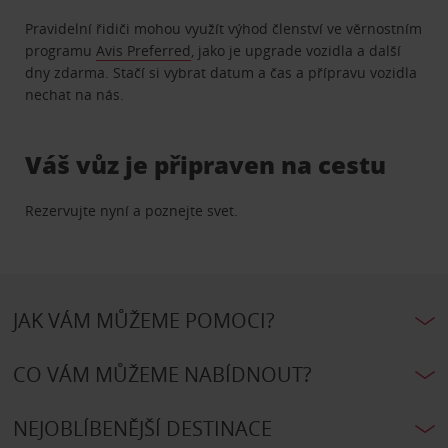
Pravidelní řidiči mohou využít výhod členství ve věrnostním
programu
Avis Preferred
, jako je upgrade vozidla a další
dny zdarma. Stačí si vybrat datum a čas a přípravu vozidla
nechat na nás.
Váš vůz je připraven na cestu
Rezervujte nyní a poznejte svet.
JAK VÁM MŮŽEME POMOCI?
CO VÁM MŮŽEME NABÍDNOUT?
NEJOBLÍBENĚJŠÍ DESTINACE