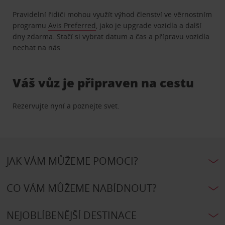
Pravidelní řidiči mohou využít výhod členství ve věrnostním
programu
Avis Preferred
, jako je upgrade vozidla a další
dny zdarma. Stačí si vybrat datum a čas a přípravu vozidla
nechat na nás.
Váš vůz je připraven na cestu
Rezervujte nyní a poznejte svet.
JAK VÁM MŮŽEME POMOCI?
CO VÁM MŮŽEME NABÍDNOUT?
NEJOBLÍBENĚJŠÍ DESTINACE