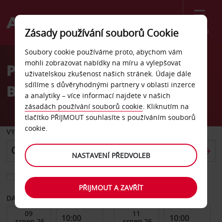
Menu
Zásady používání souborů Cookie
Welcome
Soubory cookie používáme proto, abychom vám
to
mohli zobrazovat nabídky na míru a vylepšovat
Pronájem auta West
Avis
uživatelskou zkušenost našich stránek. Údaje dále
sdílíme s důvěryhodnými partnery v oblasti inzerce
Broadway, Vancouver
a analytiky – více informací najdete v našich
zásadách používání souborů cookie
. Kliknutím na
tlačítko PŘIJMOUT souhlasíte s používáním souborů
cookie.
VYZVEDNOUT Z
NASTAVENÍ PŘEDVOLEB
Vyberte si jiné místo vrácení
PŘIJMOUT A ZAVŘÍT
DATUM OD
DATUM DO