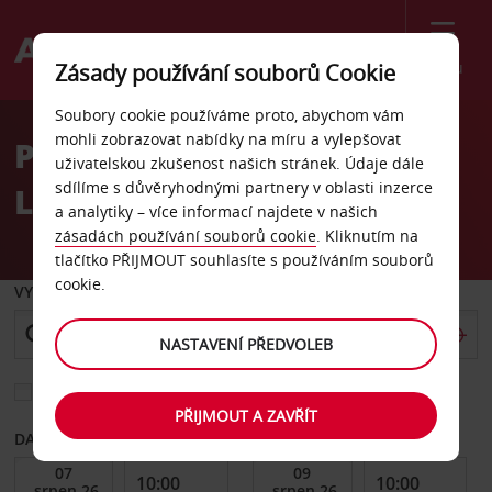
Menu
Zásady používání souborů Cookie
Welcome
Soubory cookie používáme proto, abychom vám
to
mohli zobrazovat nabídky na míru a vylepšovat
Pronájem auta letiště
Avis
uživatelskou zkušenost našich stránek. Údaje dále
sdílíme s důvěryhodnými partnery v oblasti inzerce
Lima
a analytiky – více informací najdete v našich
zásadách používání souborů cookie
. Kliknutím na
tlačítko PŘIJMOUT souhlasíte s používáním souborů
cookie.
VYZVEDNOUT Z
NASTAVENÍ PŘEDVOLEB
Vyberte si jiné místo vrácení
PŘIJMOUT A ZAVŘÍT
DATUM OD
DATUM DO