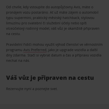
Od chvíle, kdy vstoupíte do autopůjčovny Avis, máte o
pronájem vozu postaráno. Ať už máte zájem o automobil
typu supermini, praktický městský hatchback, stylovou
limuzínu pro svatební či služební účely nebo spíš
víceúčelový rodinný model, váš vůz je okamžitě připraven
na cestu.
Pravidelní řidiči mohou využít výhod členství ve věrnostním
programu
Avis Preferred
, jako je upgrade vozidla a další
dny zdarma. Stačí si vybrat datum a čas a přípravu vozidla
nechat na nás.
Váš vůz je připraven na cestu
Rezervujte nyní a poznejte svet.