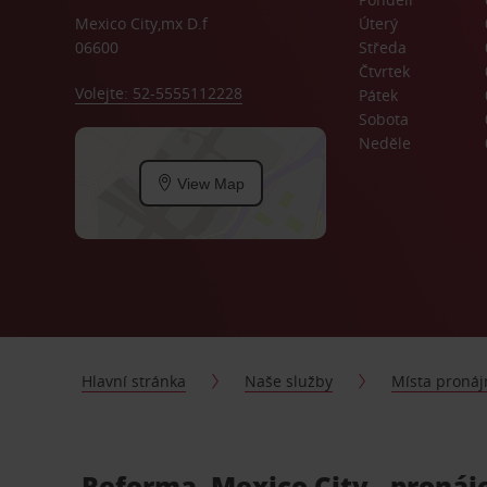
Mexico City,mx D.f
Úterý
06600
Středa
Čtvrtek
Volejte: 52-5555112228
Pátek
Sobota
Neděle
View Map
Hlavní stránka
Naše služby
Místa proná
Reforma, Mexico City - pronáj