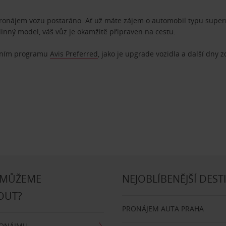
pronájem vozu postaráno. Ať už máte zájem o automobil typu superm
dinný model, váš vůz je okamžitě připraven na cestu.
ostním programu
Avis Preferred
, jako je upgrade vozidla a další dny 
 MŮŽEME
NEJOBLÍBENĚJŠÍ DEST
OUT?
PRONÁJEM AUTA PRAHA
RONÁJMU