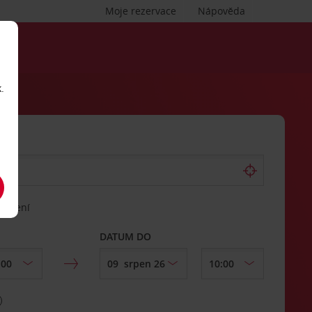
Moje rezervace
Nápověda
.
vrácení
DATUM DO