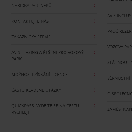
NABÍDKY PARTNERŮ
AVIS INCLUS
KONTAKTUJTE NÁS
PROČ REZER
ZÁKAZNICKÝ SERVIS
VOZOVÝ PA
AVIS LEASING A ŘEŠENÍ PRO VOZOVÝ
PARK
STÁHNOUT A
MOŽNOSTI ZÍSKÁNÍ LICENCE
VĚRNOSTNÍ
ČASTO KLADENÉ OTÁZKY
O SPOLEČNO
QUICKPASS: VYDEJTE SE NA CESTU
ZAMĚSTNÁN
RYCHLEJI