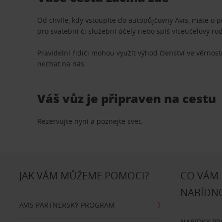
Od chvíle, kdy vstoupíte do autopůjčovny Avis, máte o 
pro svatební či služební účely nebo spíš víceúčelový ro
Pravidelní řidiči mohou využít výhod členství ve věrn
nechat na nás.
Váš vůz je připraven na cestu
Rezervujte nyní a poznejte svet.
JAK VÁM MŮŽEME POMOCI?
CO VÁM
NABÍDN
AVIS PARTNERSKÝ PROGRAM
NABÍDKY P