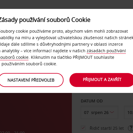
Zásady používání souborů Cookie
NAŠE SLUŽBY
FIREMNÍ ZÁKAZNÍCI
QUICKPASS
Soubory cookie používáme proto, abychom vám mohli zobrazovat
nabídky na míru a vylepšovat uživatelskou zkušenost našich stránek
Údaje dále sdílíme s důvěryhodnými partnery v oblasti inzerce
a analytiky – více informací najdete v našich
zásadách používání
souborů cookie
. Kliknutím na tlačítko PŘIJMOUT souhlasíte
VYZVEDNOUT Z
s používáním souborů cookie.
o
PŘIJMOUT A ZAVŘÍT
NASTAVENÍ PŘEDVOLEB
Vyberte si jiné místo 
DATUM OD
Řidič starší 25 let
07:00 - 21:00