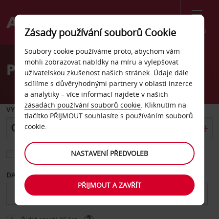
Menu
Zásady používání souborů Cookie
Welcome
Soubory cookie používáme proto, abychom vám
to
mohli zobrazovat nabídky na míru a vylepšovat
Pronájem auta Cozumel
Avis
uživatelskou zkušenost našich stránek. Údaje dále
sdílíme s důvěryhodnými partnery v oblasti inzerce
a analytiky – více informací najdete v našich
zásadách používání souborů cookie
. Kliknutím na
VYZVEDNOUT Z
tlačítko PŘIJMOUT souhlasíte s používáním souborů
cookie.
NASTAVENÍ PŘEDVOLEB
Vyberte si jiné místo vrácení
DATUM OD
DATUM DO
PŘIJMOUT A ZAVŘÍT