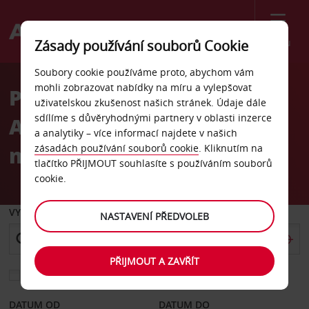
Menu
Zásady používání souborů Cookie
Welcome
Soubory cookie používáme proto, abychom vám
to
mohli zobrazovat nabídky na míru a vylepšovat
Pronájem auta letiště
Avis
uživatelskou zkušenost našich stránek. Údaje dále
sdílíme s důvěryhodnými partnery v oblasti inzerce
Arturo Merino Benitez,
a analytiky – více informací najdete v našich
mezinárodní přílety
zásadách používání souborů cookie
. Kliknutím na
tlačítko PŘIJMOUT souhlasíte s používáním souborů
cookie.
VYZVEDNOUT Z
NASTAVENÍ PŘEDVOLEB
PŘIJMOUT A ZAVŘÍT
Vyberte si jiné místo vrácení
DATUM OD
DATUM DO