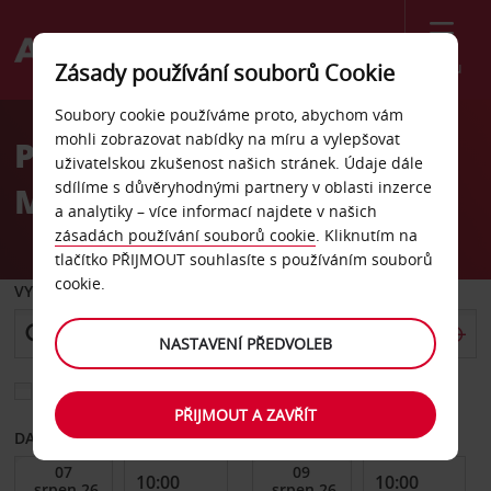
Menu
Zásady používání souborů Cookie
Welcome
Soubory cookie používáme proto, abychom vám
to
mohli zobrazovat nabídky na míru a vylepšovat
Pronájem auta letiště
Avis
uživatelskou zkušenost našich stránek. Údaje dále
sdílíme s důvěryhodnými partnery v oblasti inzerce
Maringa
a analytiky – více informací najdete v našich
zásadách používání souborů cookie
. Kliknutím na
tlačítko PŘIJMOUT souhlasíte s používáním souborů
cookie.
VYZVEDNOUT Z
NASTAVENÍ PŘEDVOLEB
Vyberte si jiné místo vrácení
PŘIJMOUT A ZAVŘÍT
DATUM OD
DATUM DO