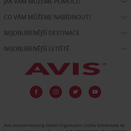
JAK VÁM MŮŽEME POMOCI?
CO VÁM MŮŽEME NABÍDNOUT?
NEJOBLÍBENĚJŠÍ DESTINACE
NEJOBLÍBENĚJŠÍ LETIŠTĚ
Avis Autovermietung GmbH Organizačni složka Klimentská 46