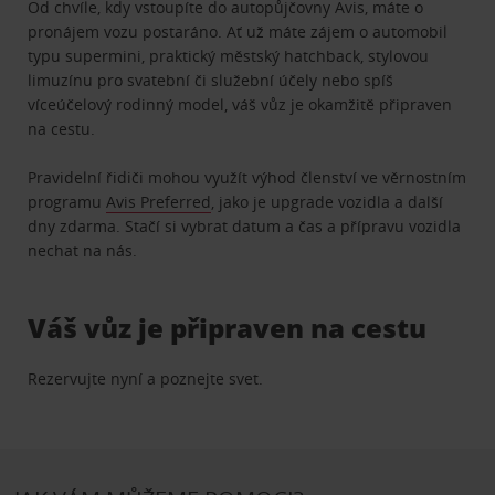
Od chvíle, kdy vstoupíte do autopůjčovny Avis, máte o
pronájem vozu postaráno. Ať už máte zájem o automobil
typu supermini, praktický městský hatchback, stylovou
limuzínu pro svatební či služební účely nebo spíš
víceúčelový rodinný model, váš vůz je okamžitě připraven
na cestu.
Pravidelní řidiči mohou využít výhod členství ve věrnostním
programu
Avis Preferred
, jako je upgrade vozidla a další
dny zdarma. Stačí si vybrat datum a čas a přípravu vozidla
nechat na nás.
Váš vůz je připraven na cestu
Rezervujte nyní a poznejte svet.