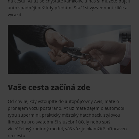
na cestu. Ať už se chystáte kamkoliv, u nás si můžete půjčit
auto snadněji než kdy předtím. Stačí si vyzvednout klíče a
vyrazit.
Vaše cesta začíná zde
Od chvíle, kdy vstoupíte do autopůjčovny Avis, máte o
pronájem vozu postaráno. Ať už máte zájem o automobil
typu supermini, praktický městský hatchback, stylovou
limuzínu pro svatební či služební účely nebo spíš
víceúčelový rodinný model, váš vůz je okamžitě připraven
na cestu.