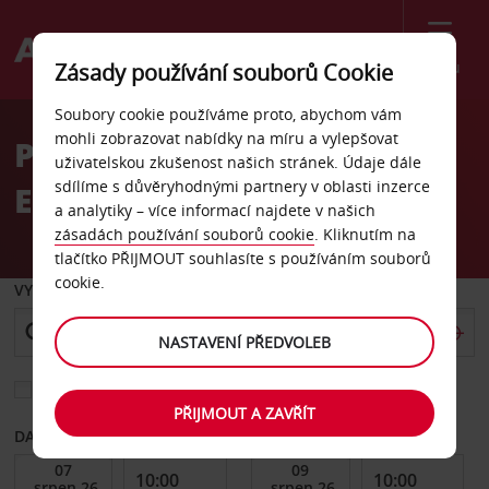
Menu
Zásady používání souborů Cookie
Welcome
Soubory cookie používáme proto, abychom vám
to
mohli zobrazovat nabídky na míru a vylepšovat
Pronájem auta letiště
Avis
uživatelskou zkušenost našich stránek. Údaje dále
sdílíme s důvěryhodnými partnery v oblasti inzerce
Eduardo Gomes
a analytiky – více informací najdete v našich
zásadách používání souborů cookie
. Kliknutím na
tlačítko PŘIJMOUT souhlasíte s používáním souborů
cookie.
VYZVEDNOUT Z
NASTAVENÍ PŘEDVOLEB
Vyberte si jiné místo vrácení
PŘIJMOUT A ZAVŘÍT
DATUM OD
DATUM DO