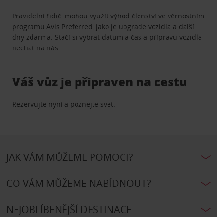
Pravidelní řidiči mohou využít výhod členství ve věrnostním
programu
Avis Preferred
, jako je upgrade vozidla a další
dny zdarma. Stačí si vybrat datum a čas a přípravu vozidla
nechat na nás.
Váš vůz je připraven na cestu
Rezervujte nyní a poznejte svet.
JAK VÁM MŮŽEME POMOCI?
CO VÁM MŮŽEME NABÍDNOUT?
NEJOBLÍBENĚJŠÍ DESTINACE