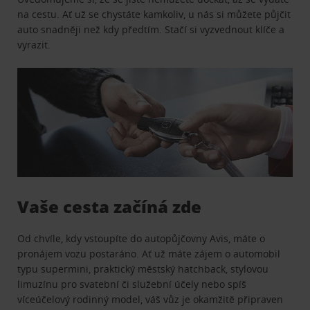
na cestu. Ať už se chystáte kamkoliv, u nás si můžete půjčit
auto snadněji než kdy předtím. Stačí si vyzvednout klíče a
vyrazit.
Vaše cesta začíná zde
Od chvíle, kdy vstoupíte do autopůjčovny Avis, máte o
pronájem vozu postaráno. Ať už máte zájem o automobil
typu supermini, praktický městský hatchback, stylovou
limuzínu pro svatební či služební účely nebo spíš
víceúčelový rodinný model, váš vůz je okamžitě připraven