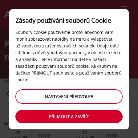
Menu
Zásady používání souborů Cookie
Welcome
Soubory cookie používáme proto, abychom vám
to
mohli zobrazovat nabídky na míru a vylepšovat
Pronájem auta
Avis
uživatelskou zkušenost našich stránek. Údaje dále
sdílíme s důvěryhodnými partnery v oblasti inzerce
mezinárodní letiště Jujuy
a analytiky – více informací najdete v našich
zásadách používání souborů cookie
. Kliknutím na
tlačítko PŘIJMOUT souhlasíte s používáním souborů
cookie.
VYZVEDNOUT Z
NASTAVENÍ PŘEDVOLEB
Vyberte si jiné místo vrácení
PŘIJMOUT A ZAVŘÍT
DATUM OD
DATUM DO