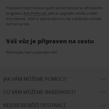
Pravidelní řidiči mohou využít výhod členství ve věrnostním
programu
Avis Preferred
, jako je upgrade vozidla a další
dny zdarma. Stačí si vybrat datum a čas a přípravu vozidla
nechat na nás.
Váš vůz je připraven na cestu
Rezervujte nyní a poznejte svet.
JAK VÁM MŮŽEME POMOCI?
CO VÁM MŮŽEME NABÍDNOUT?
NEJOBLÍBENĚJŠÍ DESTINACE