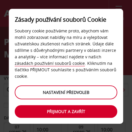
Menu
Zásady používání souborů Cookie
Welcome
Soubory cookie používáme proto, abychom vám
to
mohli zobrazovat nabídky na míru a vylepšovat
Pronájem auta Puerto
Avis
uživatelskou zkušenost našich stránek. Údaje dále
sdílíme s důvěryhodnými partnery v oblasti inzerce
Madryn
a analytiky – více informací najdete v našich
zásadách používání souborů cookie
. Kliknutím na
tlačítko PŘIJMOUT souhlasíte s používáním souborů
cookie.
VYZVEDNOUT Z
NASTAVENÍ PŘEDVOLEB
Vyberte si jiné místo vrácení
PŘIJMOUT A ZAVŘÍT
DATUM OD
DATUM DO