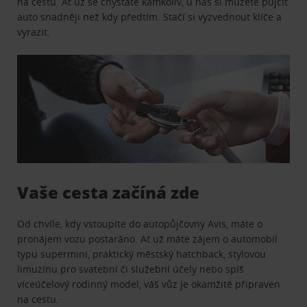
na cestu. Ať už se chystáte kamkoliv, u nás si můžete půjčit
auto snadněji než kdy předtím. Stačí si vyzvednout klíče a
vyrazit.
Vaše cesta začíná zde
Od chvíle, kdy vstoupíte do autopůjčovny Avis, máte o
pronájem vozu postaráno. Ať už máte zájem o automobil
typu supermini, praktický městský hatchback, stylovou
limuzínu pro svatební či služební účely nebo spíš
víceúčelový rodinný model, váš vůz je okamžitě připraven
na cestu.