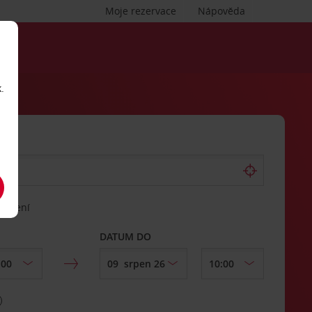
Moje rezervace
Nápověda
.
vrácení
DATUM DO