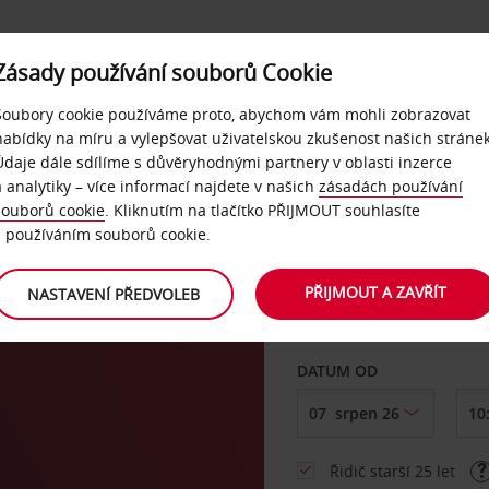
Zásady používání souborů Cookie
NAŠE SLUŽBY
FIREMNÍ ZÁKAZNÍCI
QUICKPASS
Soubory cookie používáme proto, abychom vám mohli zobrazovat
nabídky na míru a vylepšovat uživatelskou zkušenost našich stránek
Údaje dále sdílíme s důvěryhodnými partnery v oblasti inzerce
l
a analytiky – více informací najdete v našich
zásadách používání
souborů cookie
. Kliknutím na tlačítko PŘIJMOUT souhlasíte
VYZVEDNOUT Z
s používáním souborů cookie.
PŘIJMOUT A ZAVŘÍT
NASTAVENÍ PŘEDVOLEB
Vyberte si jiné místo 
DATUM OD
Řidič starší 25 let