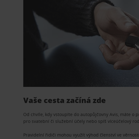
Vaše cesta začíná zde
Od chvíle, kdy vstoupíte do autopůjčovny Avis, máte o 
pro svatební či služební účely nebo spíš víceúčelový ro
Pravidelní řidiči mohou využít výhod členství ve věrn