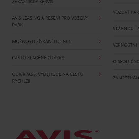
ZÁKAZNICKÝ SERVIS
VOZOVÝ PA
AVIS LEASING A ŘEŠENÍ PRO VOZOVÝ
PARK
STÁHNOUT A
MOŽNOSTI ZÍSKÁNÍ LICENCE
VĚRNOSTNÍ
ČASTO KLADENÉ OTÁZKY
O SPOLEČNO
QUICKPASS: VYDEJTE SE NA CESTU
ZAMĚSTNÁN
RYCHLEJI