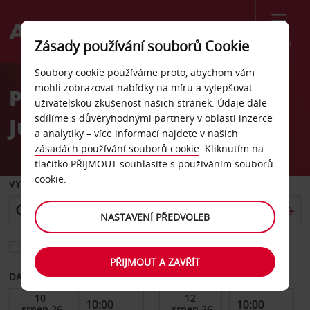
Menu
Zásady používání souborů Cookie
Welcome
Soubory cookie používáme proto, abychom vám
to
mohli zobrazovat nabídky na míru a vylepšovat
Pronájem auta letiště
Avis
uživatelskou zkušenost našich stránek. Údaje dále
sdílíme s důvěryhodnými partnery v oblasti inzerce
Juliana
a analytiky – více informací najdete v našich
zásadách používání souborů cookie
. Kliknutím na
tlačítko PŘIJMOUT souhlasíte s používáním souborů
cookie.
VYZVEDNOUT Z
NASTAVENÍ PŘEDVOLEB
Vyberte si jiné místo vrácení
PŘIJMOUT A ZAVŘÍT
DATUM OD
DATUM DO