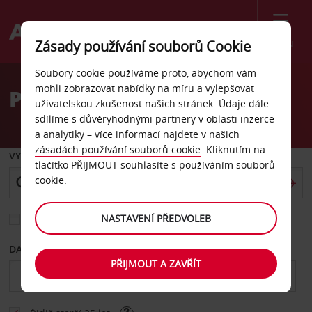
Menu
Zásady používání souborů Cookie
Welcome
Soubory cookie používáme proto, abychom vám
to
mohli zobrazovat nabídky na míru a vylepšovat
Pronájem auta Condado
Avis
uživatelskou zkušenost našich stránek. Údaje dále
sdílíme s důvěryhodnými partnery v oblasti inzerce
a analytiky – více informací najdete v našich
zásadách používání souborů cookie
. Kliknutím na
VYZVEDNOUT Z
tlačítko PŘIJMOUT souhlasíte s používáním souborů
cookie.
NASTAVENÍ PŘEDVOLEB
Vyberte si jiné místo vrácení
DATUM OD
DATUM DO
PŘIJMOUT A ZAVŘÍT