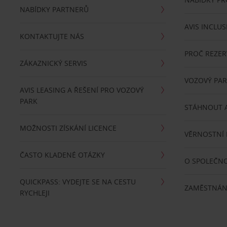
NABÍDKY PARTNERŮ
AVIS INCLUS
KONTAKTUJTE NÁS
PROČ REZER
ZÁKAZNICKÝ SERVIS
VOZOVÝ PA
AVIS LEASING A ŘEŠENÍ PRO VOZOVÝ
PARK
STÁHNOUT A
MOŽNOSTI ZÍSKÁNÍ LICENCE
VĚRNOSTNÍ
ČASTO KLADENÉ OTÁZKY
O SPOLEČNO
QUICKPASS: VYDEJTE SE NA CESTU
ZAMĚSTNÁN
RYCHLEJI