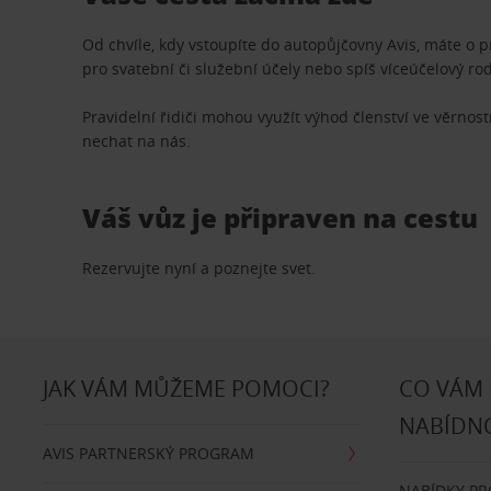
Od chvíle, kdy vstoupíte do autopůjčovny Avis, máte o 
pro svatební či služební účely nebo spíš víceúčelový ro
Pravidelní řidiči mohou využít výhod členství ve věrn
nechat na nás.
Váš vůz je připraven na cestu
Rezervujte nyní a poznejte svet.
JAK VÁM MŮŽEME POMOCI?
CO VÁM
NABÍDN
AVIS PARTNERSKÝ PROGRAM
NABÍDKY P