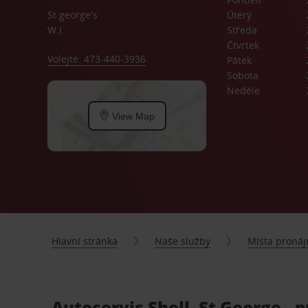
St.george's
Úterý
W.I.
Středa
Čtvrtek
Volejte: 473-440-3936
Pátek
Sobota
Neděle
View Map
Hlavní stránka
Naše služby
Místa proná
Autoservis Shell, St George - 