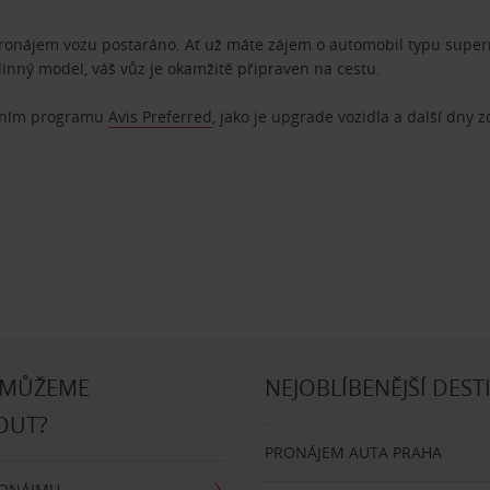
pronájem vozu postaráno. Ať už máte zájem o automobil typu superm
dinný model, váš vůz je okamžitě připraven na cestu.
ostním programu
Avis Preferred
, jako je upgrade vozidla a další dny 
 MŮŽEME
NEJOBLÍBENĚJŠÍ DEST
OUT?
PRONÁJEM AUTA PRAHA
RONÁJMU