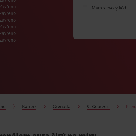
Zavřeno
Mám slevový kód
Zavřeno
Zavřeno
Zavřeno
Zavřeno
Zavřeno
jmu
Karibik
Grenada
St George's
Pron
pronájem auta šitý na míru