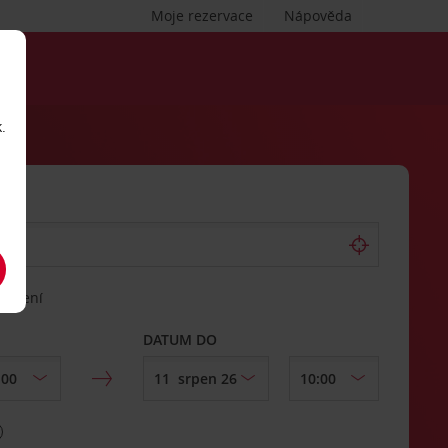
Moje rezervace
Nápověda
.
vrácení
DATUM DO