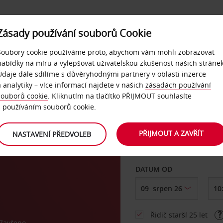
Zásady používání souborů Cookie
NAŠE SLUŽBY
FIREMNÍ ZÁKAZNÍCI
QUICKPASS
Soubory cookie používáme proto, abychom vám mohli zobrazovat
nabídky na míru a vylepšovat uživatelskou zkušenost našich stránek
Údaje dále sdílíme s důvěryhodnými partnery v oblasti inzerce
a analytiky – více informací najdete v našich
zásadách používání
souborů cookie
. Kliknutím na tlačítko PŘIJMOUT souhlasíte
VYZVEDNOUT Z
s používáním souborů cookie.
, St
PŘIJMOUT A ZAVŘÍT
NASTAVENÍ PŘEDVOLEB
Vyberte si jiné místo 
DATUM OD
Řidič starší 25 let
Zavřeno