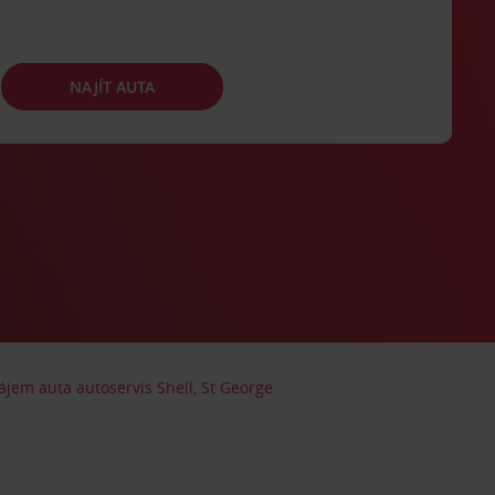
NAJÍT AUTA
ájem auta autoservis Shell, St George