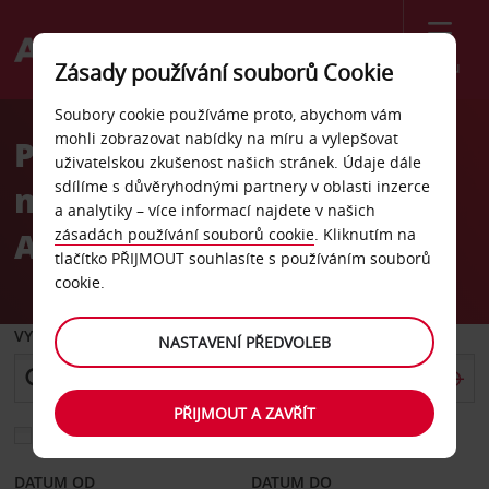
Menu
Zásady používání souborů Cookie
Welcome
Soubory cookie používáme proto, abychom vám
to
mohli zobrazovat nabídky na míru a vylepšovat
Pronájem auta
Avis
uživatelskou zkušenost našich stránek. Údaje dále
sdílíme s důvěryhodnými partnery v oblasti inzerce
mezinárodní letiště Las
a analytiky – více informací najdete v našich
Americas
zásadách používání souborů cookie
. Kliknutím na
tlačítko PŘIJMOUT souhlasíte s používáním souborů
cookie.
VYZVEDNOUT Z
NASTAVENÍ PŘEDVOLEB
PŘIJMOUT A ZAVŘÍT
Vyberte si jiné místo vrácení
DATUM OD
DATUM DO