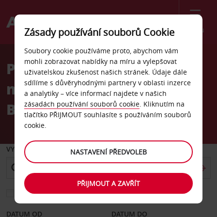
Menu
Zásady používání souborů Cookie
Welcome
Soubory cookie používáme proto, abychom vám
to
mohli zobrazovat nabídky na míru a vylepšovat
Pronájem auta
Avis
uživatelskou zkušenost našich stránek. Údaje dále
sdílíme s důvěryhodnými partnery v oblasti inzerce
mezinárodní letiště V.C.
a analytiky – více informací najdete v našich
Bird
zásadách používání souborů cookie
. Kliknutím na
tlačítko PŘIJMOUT souhlasíte s používáním souborů
cookie.
VYZVEDNOUT Z
NASTAVENÍ PŘEDVOLEB
PŘIJMOUT A ZAVŘÍT
Vyberte si jiné místo vrácení
DATUM OD
DATUM DO