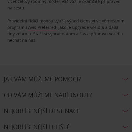
víceúčelový rodinný model, váš vůz je okamžitě připraven
na cestu.
Pravidelní řidiči mohou využít výhod členství ve věrnostním
programu
Avis Preferred
, jako je upgrade vozidla a další
dny zdarma. Stačí si vybrat datum a čas a přípravu vozidla
nechat na nás.
JAK VÁM MŮŽEME POMOCI?
CO VÁM MŮŽEME NABÍDNOUT?
NEJOBLÍBENĚJŠÍ DESTINACE
NEJOBLÍBENĚJŠÍ LETIŠTĚ