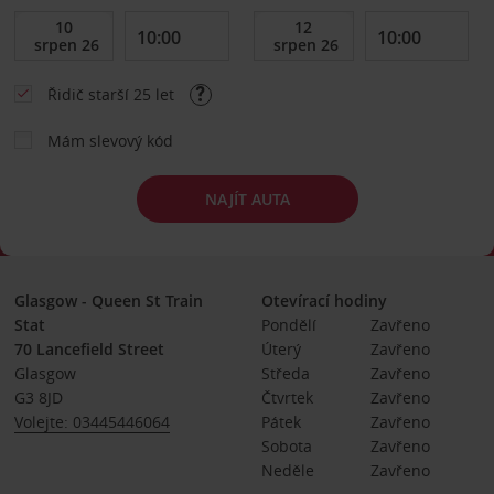
Řidič starší 25 let
Mám slevový kód
NAJÍT AUTA
Glasgow - Queen St Train
Otevírací hodiny
Stat
Pondělí
Zavřeno
70 Lancefield Street
Úterý
Zavřeno
Glasgow
Středa
Zavřeno
G3 8JD
Čtvrtek
Zavřeno
Volejte: 03445446064
Pátek
Zavřeno
Sobota
Zavřeno
Neděle
Zavřeno