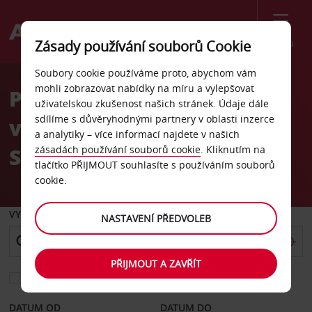
Menu
Zásady používání souborů Cookie
Welcome
Soubory cookie používáme proto, abychom vám
to
mohli zobrazovat nabídky na míru a vylepšovat
Pronájem auta na
Avis
uživatelskou zkušenost našich stránek. Údaje dále
sdílíme s důvěryhodnými partnery v oblasti inzerce
vlakovém nádraží Queen
a analytiky – více informací najdete v našich
Street v Glasgow
zásadách používání souborů cookie
. Kliknutím na
tlačítko PŘIJMOUT souhlasíte s používáním souborů
cookie.
VYZVEDNOUT Z
NASTAVENÍ PŘEDVOLEB
PŘIJMOUT A ZAVŘÍT
Vyberte si jiné místo vrácení
DATUM OD
DATUM DO