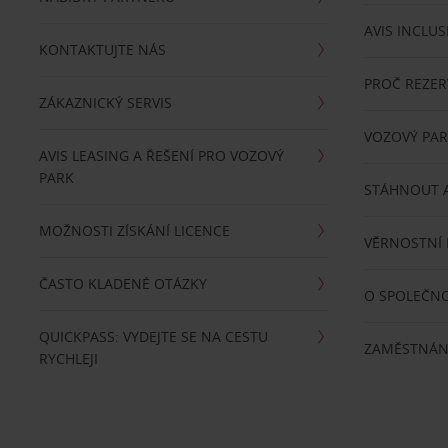
AVIS INCLUS
KONTAKTUJTE NÁS
PROČ REZER
ZÁKAZNICKÝ SERVIS
VOZOVÝ PA
AVIS LEASING A ŘEŠENÍ PRO VOZOVÝ
PARK
STÁHNOUT A
MOŽNOSTI ZÍSKÁNÍ LICENCE
VĚRNOSTNÍ
ČASTO KLADENÉ OTÁZKY
O SPOLEČNO
QUICKPASS: VYDEJTE SE NA CESTU
ZAMĚSTNÁN
RYCHLEJI