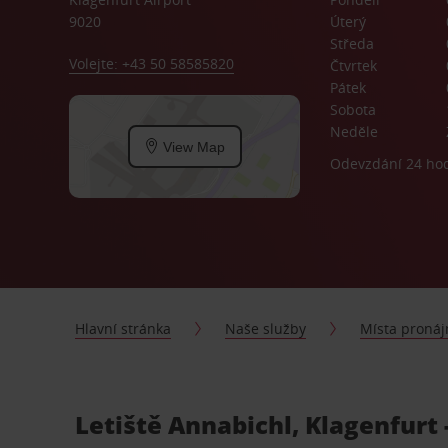
9020
Úterý
Středa
Volejte: +43 50 58585820
Čtvrtek
Pátek
Sobota
Neděle
View Map
Odevzdání 24 ho
Hlavní stránka
Naše služby
Místa proná
Letiště Annabichl, Klagenfurt 