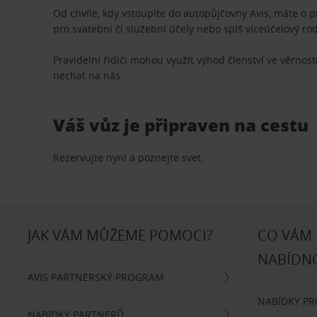
Od chvíle, kdy vstoupíte do autopůjčovny Avis, máte o 
pro svatební či služební účely nebo spíš víceúčelový ro
Pravidelní řidiči mohou využít výhod členství ve věrn
nechat na nás.
Váš vůz je připraven na cestu
Rezervujte nyní a poznejte svet.
JAK VÁM MŮŽEME POMOCI?
CO VÁM
NABÍDN
AVIS PARTNERSKÝ PROGRAM
NABÍDKY P
NABÍDKY PARTNERŮ