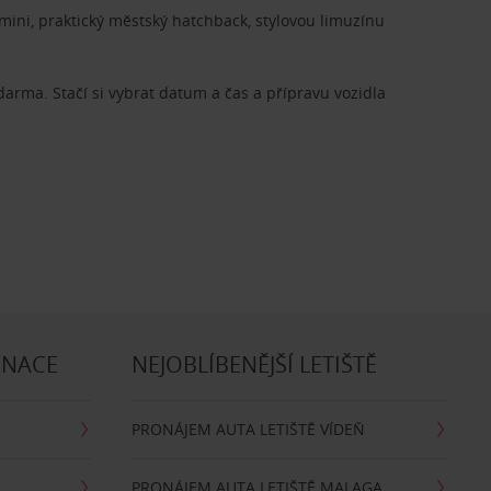
ini, praktický městský hatchback, stylovou limuzínu
zdarma. Stačí si vybrat datum a čas a přípravu vozidla
INACE
NEJOBLÍBENĚJŠÍ LETIŠTĚ
PRONÁJEM AUTA LETIŠTĚ VÍDEŇ
PRONÁJEM AUTA LETIŠTĚ MALAGA