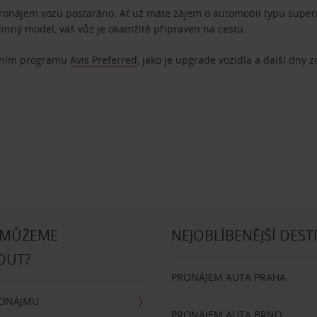
pronájem vozu postaráno. Ať už máte zájem o automobil typu superm
dinný model, váš vůz je okamžitě připraven na cestu.
ostním programu
Avis Preferred
, jako je upgrade vozidla a další dny 
 MŮŽEME
NEJOBLÍBENĚJŠÍ DEST
OUT?
PRONÁJEM AUTA PRAHA
RONÁJMU
PRONÁJEM AUTA BRNO