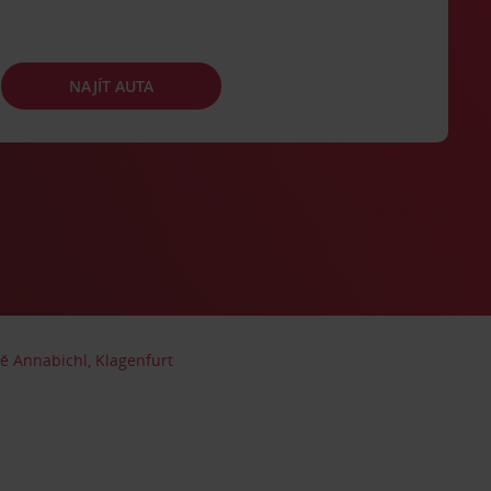
NAJÍT AUTA
ště Annabichl, Klagenfurt