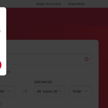
Moje rezervace
Nápověda
.
vrácení
DATUM DO