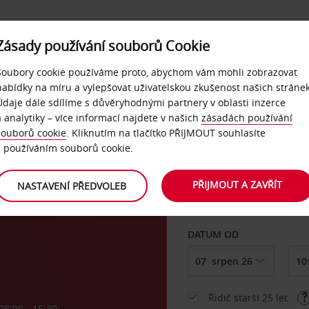
Zásady používání souborů Cookie
NAŠE SLUŽBY
FIREMNÍ ZÁKAZNÍCI
QUICKPASS
Soubory cookie používáme proto, abychom vám mohli zobrazovat
nabídky na míru a vylepšovat uživatelskou zkušenost našich stránek
Údaje dále sdílíme s důvěryhodnými partnery v oblasti inzerce
a analytiky – více informací najdete v našich
zásadách používání
souborů cookie
. Kliknutím na tlačítko PŘIJMOUT souhlasíte
VYZVEDNOUT Z
s používáním souborů cookie.
l,
PŘIJMOUT A ZAVŘÍT
NASTAVENÍ PŘEDVOLEB
Vyberte si jiné místo 
DATUM OD
Řidič starší 25 let
08:00 - 15:30