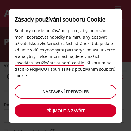
Menu
Zásady používání souborů Cookie
Welcome
Soubory cookie používáme proto, abychom vám
to
mohli zobrazovat nabídky na míru a vylepšovat
Pronájem auta Portimao
Avis
uživatelskou zkušenost našich stránek. Údaje dále
sdílíme s důvěryhodnými partnery v oblasti inzerce
a analytiky – více informací najdete v našich
zásadách používání souborů cookie
. Kliknutím na
VYZVEDNOUT Z
tlačítko PŘIJMOUT souhlasíte s používáním souborů
cookie.
NASTAVENÍ PŘEDVOLEB
Vyberte si jiné místo vrácení
DATUM OD
DATUM DO
PŘIJMOUT A ZAVŘÍT