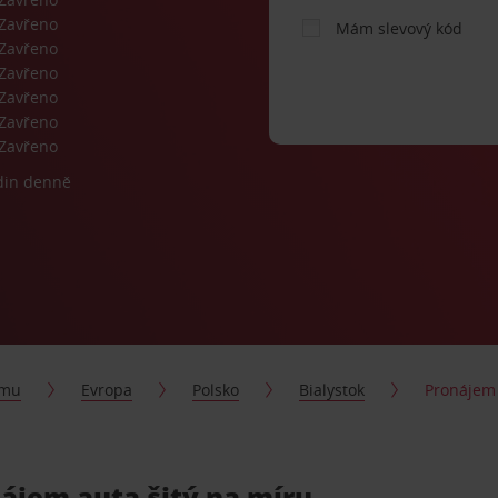
Zavřeno
Mám slevový kód
Zavřeno
Zavřeno
Zavřeno
Zavřeno
Zavřeno
din denně
jmu
Evropa
Polsko
Bialystok
Pronájem 
nájem auta šitý na míru