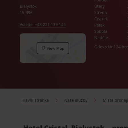
Bialystok
Úterý
15-396
Středa
Čtvrtek
Volejte: +48 221 139 144
Pátek
Sobota
Neděle
Odevzdání 24 ho
View Map
Hlavní stránka
Naše služby
Místa proná
Hotel Cristal, Bialystok - pro