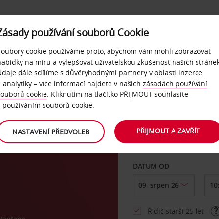
Zásady používání souborů Cookie
NAŠE SLUŽBY
FIREMNÍ ZÁKAZNÍCI
QUICKPASS
Soubory cookie používáme proto, abychom vám mohli zobrazovat
nabídky na míru a vylepšovat uživatelskou zkušenost našich stránek
Údaje dále sdílíme s důvěryhodnými partnery v oblasti inzerce
a analytiky – více informací najdete v našich
zásadách používání
souborů cookie
. Kliknutím na tlačítko PŘIJMOUT souhlasíte
VYZVEDNOUT Z
s používáním souborů cookie.
al,
PŘIJMOUT A ZAVŘÍT
NASTAVENÍ PŘEDVOLEB
Vyberte si jiné místo 
DATUM OD
Řidič starší 25 let
Zavřeno