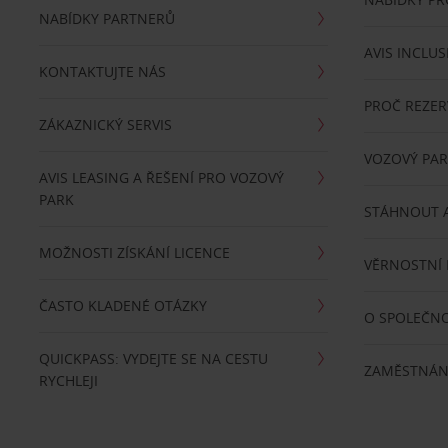
NABÍDKY PARTNERŮ
AVIS INCLUS
KONTAKTUJTE NÁS
PROČ REZER
ZÁKAZNICKÝ SERVIS
VOZOVÝ PA
AVIS LEASING A ŘEŠENÍ PRO VOZOVÝ
PARK
STÁHNOUT A
MOŽNOSTI ZÍSKÁNÍ LICENCE
VĚRNOSTNÍ
ČASTO KLADENÉ OTÁZKY
O SPOLEČNO
QUICKPASS: VYDEJTE SE NA CESTU
ZAMĚSTNÁN
RYCHLEJI