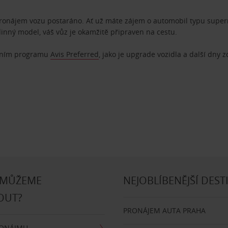
pronájem vozu postaráno. Ať už máte zájem o automobil typu superm
dinný model, váš vůz je okamžitě připraven na cestu.
ostním programu
Avis Preferred
, jako je upgrade vozidla a další dny 
 MŮŽEME
NEJOBLÍBENĚJŠÍ DEST
OUT?
PRONÁJEM AUTA PRAHA
RONÁJMU