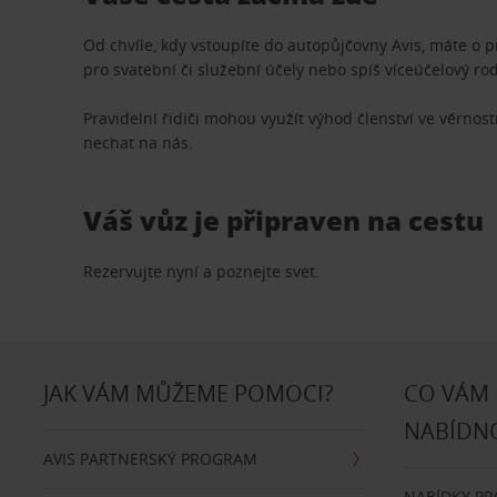
Od chvíle, kdy vstoupíte do autopůjčovny Avis, máte o 
pro svatební či služební účely nebo spíš víceúčelový ro
Pravidelní řidiči mohou využít výhod členství ve věrn
nechat na nás.
Váš vůz je připraven na cestu
Rezervujte nyní a poznejte svet.
JAK VÁM MŮŽEME POMOCI?
CO VÁM
NABÍDN
AVIS PARTNERSKÝ PROGRAM
NABÍDKY P