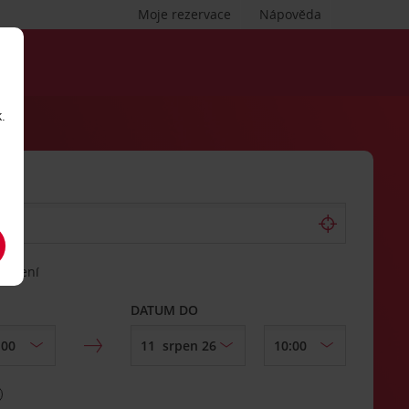
Moje rezervace
Nápověda
.
vrácení
DATUM DO