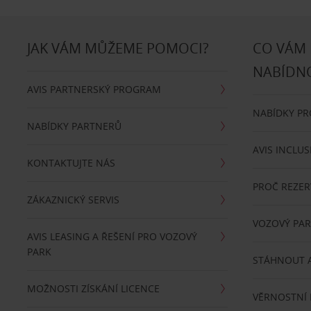
JAK VÁM MŮŽEME POMOCI?
CO VÁM
NABÍDN
AVIS PARTNERSKÝ PROGRAM
NABÍDKY P
NABÍDKY PARTNERŮ
AVIS INCLUS
KONTAKTUJTE NÁS
PROČ REZER
ZÁKAZNICKÝ SERVIS
VOZOVÝ PA
AVIS LEASING A ŘEŠENÍ PRO VOZOVÝ
PARK
STÁHNOUT A
MOŽNOSTI ZÍSKÁNÍ LICENCE
VĚRNOSTNÍ