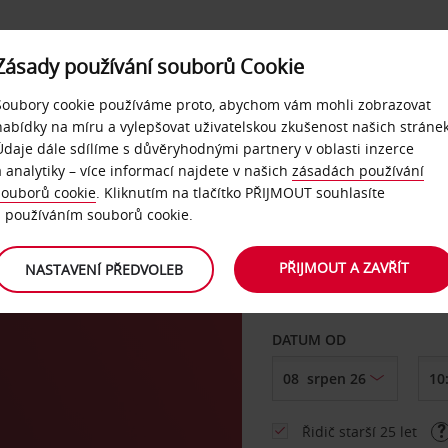
Zásady používání souborů Cookie
NAŠE SLUŽBY
FIREMNÍ ZÁKAZNÍCI
QUICKPASS
Soubory cookie používáme proto, abychom vám mohli zobrazovat
nabídky na míru a vylepšovat uživatelskou zkušenost našich stránek
Údaje dále sdílíme s důvěryhodnými partnery v oblasti inzerce
a analytiky – více informací najdete v našich
zásadách používání
souborů cookie
. Kliknutím na tlačítko PŘIJMOUT souhlasíte
VYZVEDNOUT Z
s používáním souborů cookie.
PŘIJMOUT A ZAVŘÍT
NASTAVENÍ PŘEDVOLEB
Vyberte si jiné místo 
DATUM OD
Řidič starší 25 let