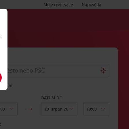
Moje rezervace
Nápověda
.
vrácení
DATUM DO