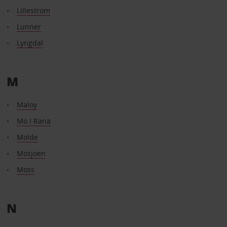
Lillestrom
Lunner
Lyngdal
M
Maloy
Mo I Rana
Molde
Mosjoen
Moss
N