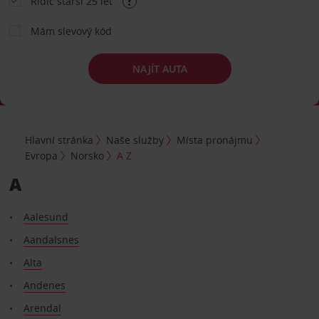
Řidič starší 25 let
Mám slevový kód
NAJÍT AUTA
Hlavní stránka
Naše služby
Místa pronájmu
Evropa
Norsko
A Z
A
Aalesund
Aandalsnes
Alta
Andenes
Arendal