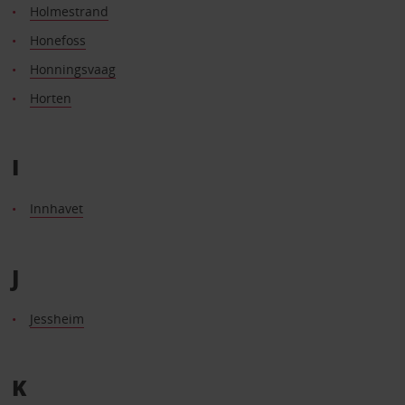
Holmestrand
Honefoss
Honningsvaag
Horten
I
Innhavet
J
Jessheim
K