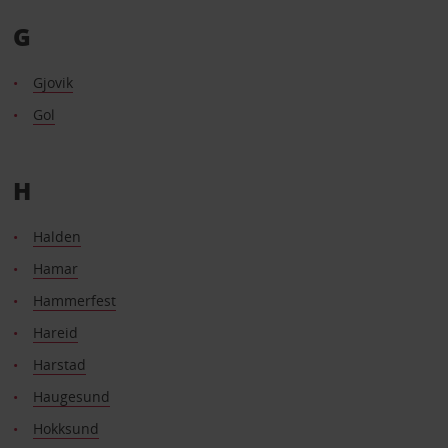
G
Gjovik
Gol
H
Halden
Hamar
Hammerfest
Hareid
Harstad
Haugesund
Hokksund