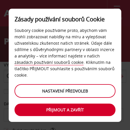
Menu
Zásady používání souborů Cookie
Welcome
Soubory cookie používáme proto, abychom vám
to
mohli zobrazovat nabídky na míru a vylepšovat
Pronájem auta Norsko
Avis
uživatelskou zkušenost našich stránek. Údaje dále
sdílíme s důvěryhodnými partnery v oblasti inzerce
a analytiky – více informací najdete v našich
zásadách používání souborů cookie
. Kliknutím na
VYZVEDNOUT Z
tlačítko PŘIJMOUT souhlasíte s používáním souborů
cookie.
NASTAVENÍ PŘEDVOLEB
Vyberte si jiné místo vrácení
DATUM OD
DATUM DO
PŘIJMOUT A ZAVŘÍT