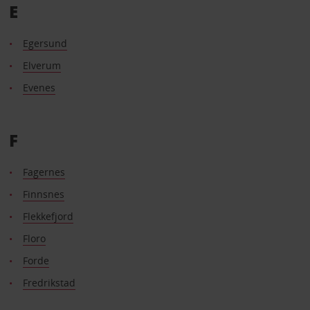
E
Egersund
Elverum
Evenes
F
Fagernes
Finnsnes
Flekkefjord
Floro
Forde
Fredrikstad