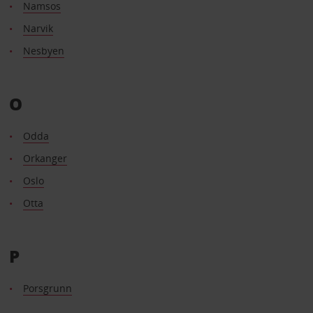
Namsos
Narvik
Nesbyen
O
Odda
Orkanger
Oslo
Otta
P
Porsgrunn