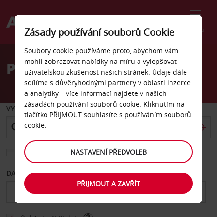
Menu
Zásady používání souborů Cookie
Welcome
Soubory cookie používáme proto, abychom vám
to
mohli zobrazovat nabídky na míru a vylepšovat
Pronájem auta Soest
Avis
uživatelskou zkušenost našich stránek. Údaje dále
sdílíme s důvěryhodnými partnery v oblasti inzerce
a analytiky – více informací najdete v našich
zásadách používání souborů cookie
. Kliknutím na
VYZVEDNOUT Z
tlačítko PŘIJMOUT souhlasíte s používáním souborů
cookie.
NASTAVENÍ PŘEDVOLEB
Vyberte si jiné místo vrácení
DATUM OD
DATUM DO
PŘIJMOUT A ZAVŘÍT